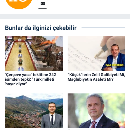
Bunlar da ilginizi çekebilir
"Çerçeve yasa" teklifine 242
“Küçük”lerin Zelil Galibiyeti Mi,
isimden tepki: "Türk milleti
Mağlûbiyetin Asaleti Mi?
'hayır' diyor"