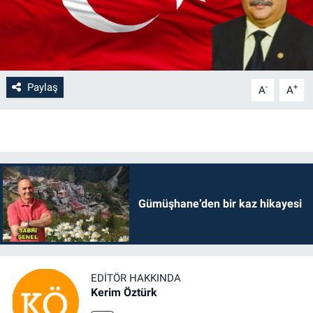
Paylaş
-
+
A
A
Gümüşhane’den bir kaz hikayesi
EDITÖR HAKKINDA
Kerim Öztürk