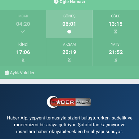
Öğle Namazı
İMSAK
GÜNEŞ
ÖĞLE
04:20
06:01
13:15
İKINDI
AKŞAM
YATSI
17:06
20:19
21:52
Aylık Vakitler
Haber Alp, yepyeni temasıyla sizleri buluştururken, sadelik ve
modernizmi bir araya getiriyor. Şatafattan kaçınıyor ve
insanlara haber okuyabilecekleri bir altyapı sunuyor.