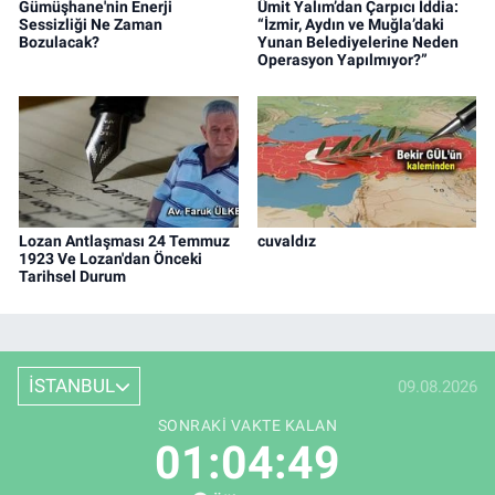
Gümüşhane'nin Enerji
Ümit Yalım’dan Çarpıcı İddia:
Sessizliği Ne Zaman
“İzmir, Aydın ve Muğla’daki
Bozulacak?
Yunan Belediyelerine Neden
Operasyon Yapılmıyor?”
Lozan Antlaşması 24 Temmuz
cuvaldız
1923 Ve Lozan'dan Önceki
Tarihsel Durum
İSTANBUL
09.08.2026
SONRAKI VAKTE KALAN
01:04:49