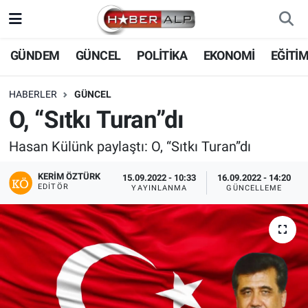
Nöbetçi Eczaneler
GÜNDEM
GÜNCEL
POLİTİKA
EKONOMİ
EĞİTİ
Hava Durumu
HABERLER
GÜNCEL
O, “Sıtkı Turan”dı
Trafik Durumu
Hasan Külünk paylaştı: O, “Sıtkı Turan”dı
Süper Lig Puan Durumu ve Fikstür
KERIM ÖZTÜRK
15.09.2022 - 10:33
16.09.2022 - 14:20
EDITÖR
YAYINLANMA
GÜNCELLEME
Tüm Manşetler
Son Dakika Haberleri
Haber Arşivi