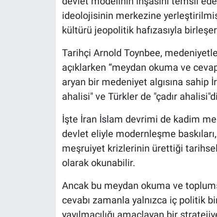
devlet modelinin inşasını temsil eder.
ideolojisinin merkezine yerleştirilmi
kültürü jeopolitik hafızasıyla birleşer
Tarihçi Arnold Toynbee, medeniyetle
açıklarken “meydan okuma ve cevap”
aryan bir medeniyet algısına sahip İr
ahalisi" ve Türkler de "çadır ahalisi"di
İşte İran İslam devrimi de kadim me
devlet eliyle modernleşme baskıları
meşruiyet krizlerinin ürettiği tarih
olarak okunabilir.
Ancak bu meydan okuma ve toplumsal
cevabı zamanla yalnızca iç politik b
yayılmacılığı amaçlayan bir stratej