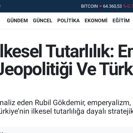
r
DOLAR
47,7069
%0.
EURO
55,0265
%0.
GÜNDEM
GÜNCEL
POLİTİKA
EKONOMİ
EĞİTİM
STERLİN
64,1897
%0.
GRAM ALTIN
6574.81
%1.
lkesel Tutarlılık: 
BİST100
13.887
%6
opolitiği Ve Türk
naliz eden Rubil Gökdemir, emperyalizm, m
rkiye’nin ilkesel tutarlılığa dayalı strate