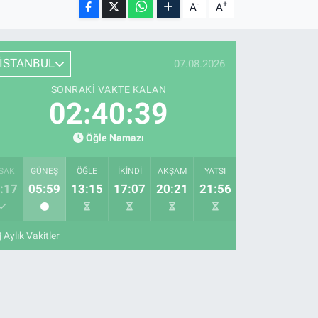
-
+
A
A
İSTANBUL
07.08.2026
SONRAKI VAKTE KALAN
02:40:38
Öğle Namazı
SAK
GÜNEŞ
ÖĞLE
İKINDI
AKŞAM
YATSI
:17
05:59
13:15
17:07
20:21
21:56
Aylık Vakitler