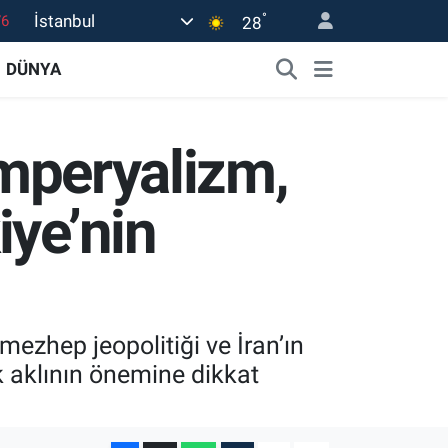
°
İstanbul
28
17
01
DÜNYA
02
44
Emperyalizm,
4
iye’nin
ezhep jeopolitiği ve İran’ın
jik aklının önemine dikkat