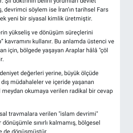
 Şii doktrinin belirli yorumları devlet
ş, devrimci söylem ise İran’ın tarihsel Fars
ek yeni bir siyasal kimlik üretmiştir.
rin yükseliş ve dönüşüm süreçlerini
 kavramını kullanır. Bu anlamda üstenci ve
an için, bölgede yaşayan Araplar hâlâ "çöl
r.
deniyet değerleri yerine, büyük ölçüde
, dış müdahaleler ve içeride yaşanan
sel meydan okumaya verilen radikal bir cevap
 travmalara verilen "islam devrimi"
ir dönüşümle sınırlı kalmamış, bölgesel
iye de dönüşmüştür.