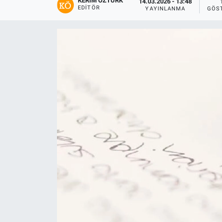
KERIM ÖZTÜRK
14.03.2026 - 13:48
EDITÖR
YAYINLANMA
GÖS