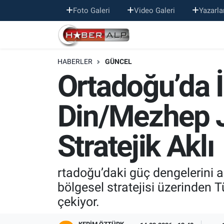
Foto Galeri
Video Galeri
Yazarla
Nöbetçi Eczaneler
HABERLER
GÜNCEL
Hava Durumu
Ortadoğu’da İ
Trafik Durumu
Din/Mezhep Je
Süper Lig Puan Durumu ve Fikstür
Stratejik Aklı
Tüm Manşetler
Son Dakika Haberleri
rtadoğu’daki güç dengelerini a
bölgesel stratejisi üzerinden Tü
Haber Arşivi
çekiyor.