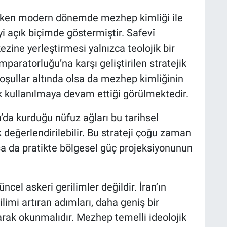
rken modern dönemde mezhep kimliği ile
yi açık biçimde göstermiştir. Safevî
kezine yerleştirmesi yalnızca teolojik bir
paratorluğu’na karşı geliştirilen stratejik
 koşullar altında olsa da mezhep kimliğinin
ak kullanılmaya devam ettiği görülmektedir.
n’da kurduğu nüfuz ağları bu tarihsel
 değerlendirilebilir. Bu strateji çoğu zaman
sa da pratikte bölgesel güç projeksiyonunun
cel askeri gerilimler değildir. İran’ın
imi artıran adımları, daha geniş bir
larak okunmalıdır. Mezhep temelli ideolojik