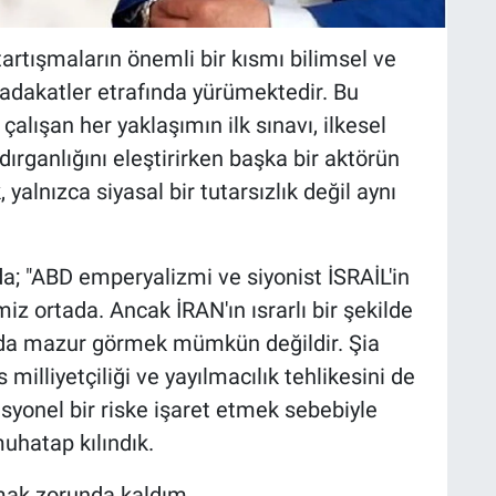
artışmaların önemli bir kısmı bilimsel ve
sadakatler etrafında yürümektedir. Bu
alışan her yaklaşımın ilk sınavı, ilkesel
ldırganlığını eleştirirken başka bir aktörün
alnızca siyasal bir tutarsızlık değil aynı
a; "ABD emperyalizmi ve siyonist İSRAİL'in
miz ortada. Ancak İRAN'ın ısrarlı bir şekilde
nı da mazur görmek mümkün değildir. Şia
s milliyetçiliği ve yayılmacılık tehlikesini de
yonel bir riske işaret etmek sebebiyle
uhatap kılındık.
mak zorunda kaldım.