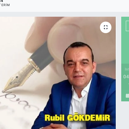
14
TERIM
İM
04