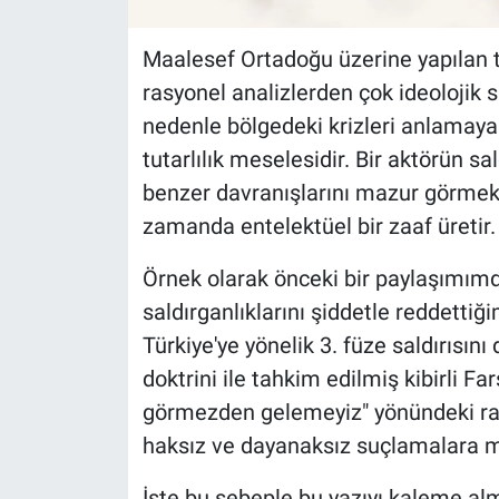
Maalesef Ortadoğu üzerine yapılan t
rasyonel analizlerden çok ideolojik 
nedenle bölgedeki krizleri anlamaya ç
tutarlılık meselesidir. Bir aktörün sa
benzer davranışlarını mazur görmek, y
zamanda entelektüel bir zaaf üretir.
Örnek olarak önceki bir paylaşımımd
saldırganlıklarını şiddetle reddettiği
Türkiye'ye yönelik 3. füze saldırısı
doktrini ile tahkim edilmiş kibirli Far
görmezden gelemeyiz" yönündeki ras
haksız ve dayanaksız suçlamalara m
İşte bu sebeple bu yazıyı kaleme al