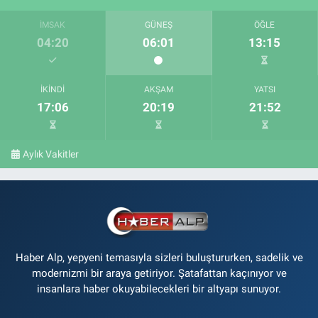
İMSAK
GÜNEŞ
ÖĞLE
04:20
06:01
13:15
İKINDI
AKŞAM
YATSI
17:06
20:19
21:52
Aylık Vakitler
Haber Alp, yepyeni temasıyla sizleri buluştururken, sadelik ve
modernizmi bir araya getiriyor. Şatafattan kaçınıyor ve
insanlara haber okuyabilecekleri bir altyapı sunuyor.