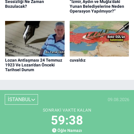
Sessizliği Ne Zaman
“İzmir, Aydın ve Muğla’daki
Bozulacak?
Yunan Belediyelerine Neden
Operasyon Yapılmıyor?”
Lozan Antlaşması 24 Temmuz
cuvaldız
1923 Ve Lozan'dan Önceki
Tarihsel Durum
İSTANBUL
09.08.2026
SONRAKI VAKTE KALAN
59:37
Öğle Namazı