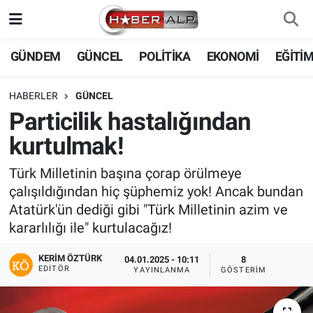
Nöbetçi Eczaneler
GÜNDEM
GÜNCEL
POLİTİKA
EKONOMİ
EĞİTİ
Hava Durumu
HABERLER
GÜNCEL
Particilik hastalığından
Trafik Durumu
kurtulmak!
Süper Lig Puan Durumu ve Fikstür
Türk Milletinin başına çorap örülmeye
çalışıldığından hiç şüphemiz yok! Ancak bundan
Tüm Manşetler
Atatürk'ün dediği gibi "Türk Milletinin azim ve
kararlılığı ile" kurtulacağız!
Son Dakika Haberleri
KERIM ÖZTÜRK
04.01.2025 - 10:11
8
Haber Arşivi
EDITÖR
YAYINLANMA
GÖSTERIM