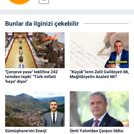
Bunlar da ilginizi çekebilir
"Çerçeve yasa" teklifine 242
“Küçük”lerin Zelil Galibiyeti Mi,
isimden tepki: "Türk milleti
Mağlûbiyetin Asaleti Mi?
'hayır' diyor"
Gümüşhane'nin Enerji
Ümit Yalım’dan Çarpıcı İddia: