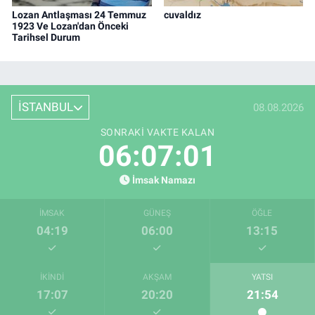
Lozan Antlaşması 24 Temmuz
cuvaldız
1923 Ve Lozan'dan Önceki
Tarihsel Durum
İSTANBUL
08.08.2026
SONRAKI VAKTE KALAN
06:07:00
İmsak Namazı
İMSAK
GÜNEŞ
ÖĞLE
04:19
06:00
13:15
İKINDI
AKŞAM
YATSI
17:07
20:20
21:54