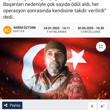
Başarıları nedeniyle çok sayıda ödül aldı, her
operasyon sonrasında kendisine takdir verilirdi”
dedi.
KERIM ÖZTÜRK
24.01.2023 - 14:11
30.05.2025 - 10:30
EDITÖR
YAYINLANMA
GÜNCELLEME
Paylaş
-
+
A
A