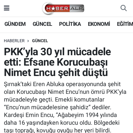
Nöbetçi Eczaneler
GÜNDEM
GÜNCEL
POLİTİKA
EKONOMİ
EĞİTİ
Hava Durumu
HABERLER
GÜNCEL
PKK’yla 30 yıl mücadele
Trafik Durumu
etti: Efsane Korucubaşı
Süper Lig Puan Durumu ve Fikstür
Nimet Encu şehit düştü
Tüm Manşetler
Şırnak’taki Eren Abluka operasyonunda şehit
olan Korucubaşı Nimet Encu’nun ömrü PKK’yla
Son Dakika Haberleri
mücadeleyle geçti. Emekli komutanlar
“Encu’nun mücadelesine şahidiz” dediler.
Haber Arşivi
Kardeşi Emin Encu, “Ağabeyim 1994 yılında
daha 16 yaşındayken korucu oldu. Bölgedeki
taşı toprağı, kovuğu oyuğu her yeri bilirdi.