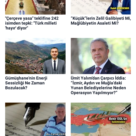
"Çerçeve yasa" teklifine 242
“Küçük”lerin Zelil Galibiyeti Mi,
isimden tepki: "Türk milleti
Mağlûbiyetin Asaleti Mi?
'hayır' diyor"
Gümüşhane'nin Enerji
Ümit Yalım’dan Çarpıcı İddia:
Sessizliği Ne Zaman
“İzmir, Aydın ve Muğla’daki
Bozulacak?
Yunan Belediyelerine Neden
Operasyon Yapılmıyor?”