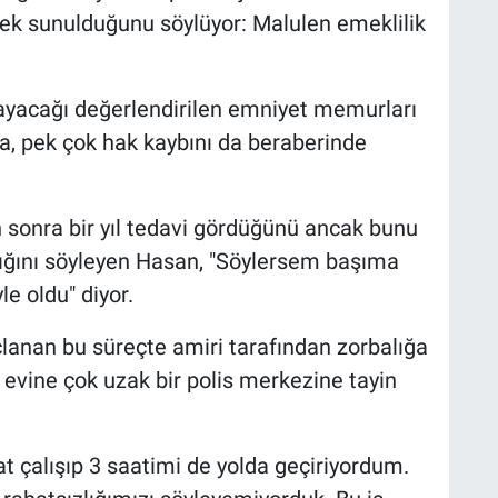
nek sunulduğunu söylüyor: Malulen emeklilik
mayacağı değerlendirilen emniyet memurları
da, pek çok hak kaybını da beraberinde
n sonra bir yıl tedavi gördüğünü ancak bunu
ığını söyleyen Hasan, "Söylersem başıma
le oldu" diyor.
anan bu süreçte amiri tarafından zorbalığa
 evine çok uzak bir polis merkezine tayin
t çalışıp 3 saatimi de yolda geçiriyordum.