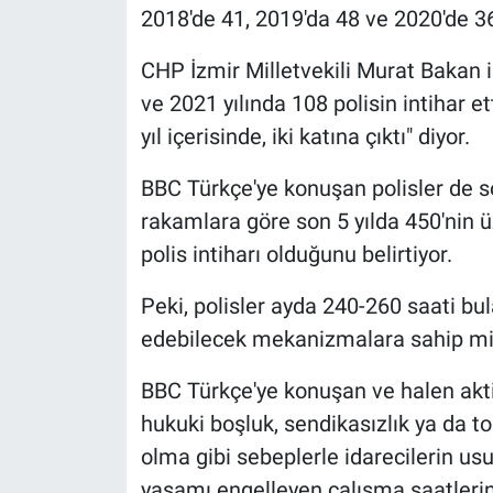
2018'de 41, 2019'da 48 ve 2020'de 36
CHP İzmir Milletvekili Murat Bakan i
ve 2021 yılında 108 polisin intihar ett
yıl içerisinde, iki katına çıktı" diyor.
BBC Türkçe'ye konuşan polisler de 
rakamlara göre son 5 yılda 450'nin ü
polis intiharı olduğunu belirtiyor.
Peki, polisler ayda 240-260 saati bu
edebilecek mekanizmalara sahip mi
BBC Türkçe'ye konuşan ve halen akti
hukuki boşluk, sendikasızlık ya da t
olma gibi sebeplerle idarecilerin us
yaşamı engelleyen çalışma saatlerin