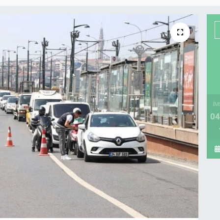
İM
04