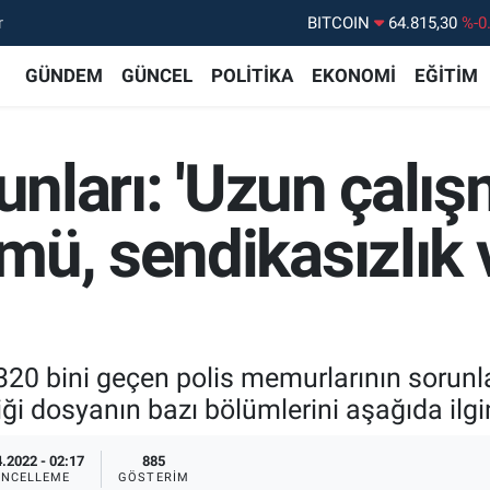
r
DOLAR
47,7436
%0.
EURO
55,2510
%0.
GÜNDEM
GÜNCEL
POLİTİKA
EKONOMİ
EĞİTİM
STERLİN
64,4811
%0.
GRAM ALTIN
6660.55
%
unları: 'Uzun çalış
BİST100
13.779
%-
BITCOIN
64.815,30
%-0
mü, sendikasızlık
320 bini geçen polis memurlarının sorunla
iği dosyanın bazı bölümlerini aşağıda ilgi
.2022 - 02:17
885
NCELLEME
GÖSTERIM