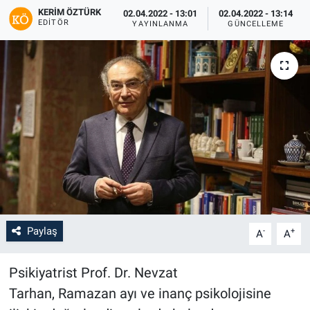
KERIM ÖZTÜRK
02.04.2022 - 13:01
02.04.2022 - 13:14
EDITÖR
YAYINLANMA
GÜNCELLEME
Paylaş
-
+
A
A
Psikiyatrist Prof. Dr. Nevzat
Tarhan, Ramazan ayı ve inanç psikolojisine