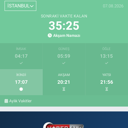
İSTANBUL
07.08.2026
SONRAKI VAKTE KALAN
35:24
Akşam Namazı
İMSAK
GÜNEŞ
ÖĞLE
04:17
05:59
13:15
İKINDI
AKŞAM
YATSI
17:07
20:21
21:56
Aylık Vakitler