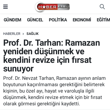
Nöbetçi Eczaneler
GÜNDEM
GÜNCEL
POLİTİKA
EKONOMİ
EĞİTİ
Hava Durumu
HABERLER
SAĞLIK
Prof. Dr. Tarhan: Ramazan
Trafik Durumu
yeniden düşünmek ve
Süper Lig Puan Durumu ve Fikstür
kendini revize için fırsat
sunuyor
Tüm Manşetler
Prof. Dr. Nevzat Tarhan, Ramazan ayının anlam
Son Dakika Haberleri
boyutunun kaçırılmaması gerektiğini belirterek
kişinin, bu özel ayı, hayat ve varoluşla ilgili
Haber Arşivi
düşünmek, kendini revize etmek için bir fırsat
olarak görmesi gerektiğini kaydetti.