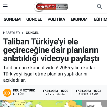
Nöbetçi Eczaneler
GÜNDEM
GÜNCEL
POLİTİKA
EKONOMİ
EĞİTİ
Hava Durumu
HABERLER
GÜNCEL
Taliban Türkiye'yi ele
Trafik Durumu
geçireceğine dair planların
Süper Lig Puan Durumu ve Fikstür
anlatıldığı videoyu paylaştı
Tüm Manşetler
Taliban'dan skandal video! 2055 yılına kadar
Türkiye'yi işgal etme planları yaptıklarını
Son Dakika Haberleri
açıkladılar.
KERIM ÖZTÜRK
Haber Arşivi
17.01.2023 - 15:20
17.01.2023 - 15:23
EDITÖR
YAYINLANMA
GÜNCELLEME