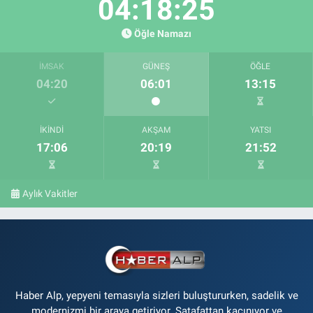
04:18:24
Öğle Namazı
İMSAK
GÜNEŞ
ÖĞLE
04:20
06:01
13:15
İKINDI
AKŞAM
YATSI
17:06
20:19
21:52
Aylık Vakitler
Haber Alp, yepyeni temasıyla sizleri buluştururken, sadelik ve
modernizmi bir araya getiriyor. Şatafattan kaçınıyor ve