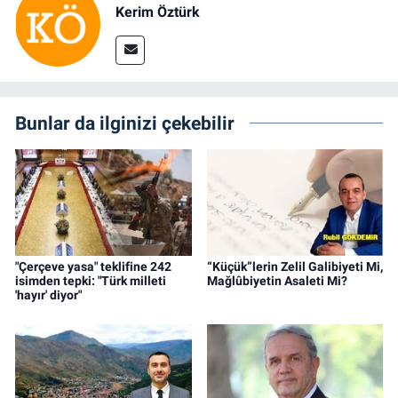
Kerim Öztürk
Bunlar da ilginizi çekebilir
"Çerçeve yasa" teklifine 242
“Küçük”lerin Zelil Galibiyeti Mi,
isimden tepki: "Türk milleti
Mağlûbiyetin Asaleti Mi?
'hayır' diyor"