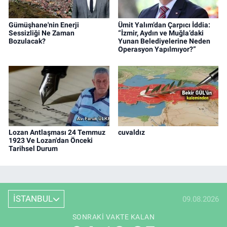
Gümüşhane'nin Enerji
Ümit Yalım’dan Çarpıcı İddia:
Sessizliği Ne Zaman
“İzmir, Aydın ve Muğla’daki
Bozulacak?
Yunan Belediyelerine Neden
Operasyon Yapılmıyor?”
Lozan Antlaşması 24 Temmuz
cuvaldız
1923 Ve Lozan'dan Önceki
Tarihsel Durum
İSTANBUL
09.08.2026
SONRAKI VAKTE KALAN