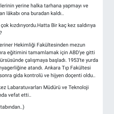
lerinin yerine halka tarhana yapmayı ve
n lâkabı ona buradan kaldı..
 çok kızdırıyordu.Hatta Bir kaç kez saldırıya
?
teriner Hekimliği Fakültesinden mezun
nra eğitimini tamamlamak için ABD'ye gitti
kürsüsünde çalışmaya başladı. 1953'te yurda
myagerliğine atandı. Ankara Tıp Fakültesi
ra gida kontrolü ve hijyen doçenti oldu..
ez Labaratuvarları Müdürü ve Teknoloji
da vefat etti..
tabından..)