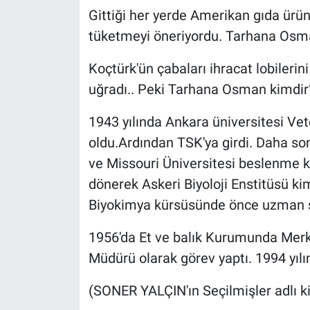
Gittiği her yerde Amerikan gıda ürün
tüketmeyi öneriyordu. Tarhana Osma
Koçtürk'ün çabaları ihracat lobilerini
uğradı.. Peki Tarhana Osman kimdir
1943 yılında Ankara üniversitesi Ve
oldu.Ardından TSK'ya girdi. Daha so
ve Missouri Üniversitesi beslenme 
dönerek Askeri Biyoloji Enstitüsü ki
Biyokimya kürsüsünde önce uzman son
1956'da Et ve balık Kurumunda Merk
Müdürü olarak görev yaptı. 1994 yılın
(SONER YALÇIN'ın Seçilmişler adlı ki