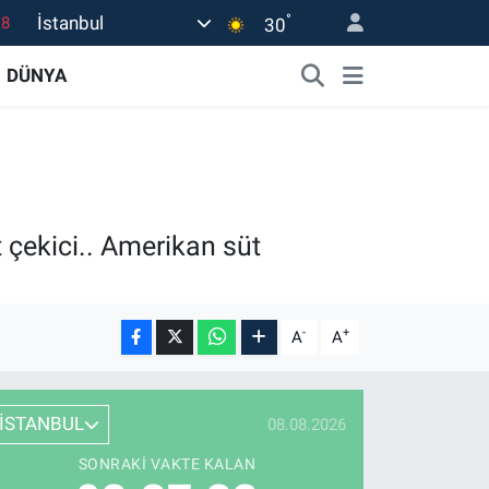
°
İstanbul
18
30
32
DÜNYA
38
03
14
18
 çekici.. Amerikan süt
-
+
A
A
İSTANBUL
08.08.2026
SONRAKI VAKTE KALAN