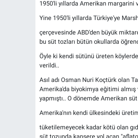
1950'li yıllarda Amerikan margarini 
Yine 1950'li yıllarda Türkiye'ye Mars
çerçevesinde ABD'den büyük miktarda 
bu süt tozları bütün okullarda öğrencil
Öyle ki kendi sütünü üreten köylerde 
verildi..
Asıl adı Osman Nuri Koçtürk olan 
Amerika'da biyokimya eğitimi almış v
yapmıştı.. O dönemde Amerikan süt t
Amerika'nın kendi ülkesindeki üretim 
tüketilemeyecek kadar kötü olan gıdal
süt tozunda kansere yol açan "aflato