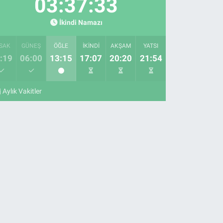
03:37:32
İkindi Namazı
SAK
GÜNEŞ
ÖĞLE
İKINDI
AKŞAM
YATSI
:19
06:00
13:15
17:07
20:20
21:54
Aylık Vakitler