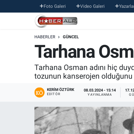
Foto Galeri
Video Galeri
Yazarla
Nöbetçi Eczaneler
HABERLER
GÜNCEL
Hava Durumu
Tarhana Osm
Trafik Durumu
Tarhana Osman adını hiç duydu
Süper Lig Puan Durumu ve Fikstür
tozunun kanserojen olduğunu i
Tüm Manşetler
KERIM ÖZTÜRK
08.03.2024 - 15:14
17.12
EDITÖR
YAYINLANMA
GÜ
Son Dakika Haberleri
Haber Arşivi