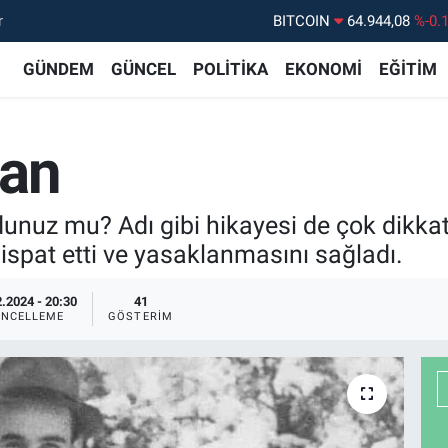
r
DOLAR
47,7436
%0.
EURO
55,2510
%0.
GÜNDEM
GÜNCEL
POLİTİKA
EKONOMİ
EĞİTİM
STERLİN
64,4811
%0.
GRAM ALTIN
6660.55
%0.
an
BİST100
13.779
%-
BITCOIN
64.944,08
%-0.
nuz mu? Adı gibi hikayesi de çok dikkat
spat etti ve yasaklanmasını sağladı.
.2024 - 20:30
41
NCELLEME
GÖSTERIM