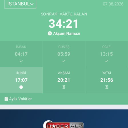
İSTANBUL
07.08.2026
SONRAKI VAKTE KALAN
34:21
Akşam Namazı
İMSAK
GÜNEŞ
ÖĞLE
04:17
05:59
13:15
İKINDI
AKŞAM
YATSI
17:07
20:21
21:56
Aylık Vakitler