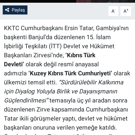
Paylaş
-
+
A
A
KKTC Cumhurbaşkanı Ersin Tatar, Gambiya’nın
başkenti Banjul’da düzenlenen 15. İslam
İşbirliği Teşkilatı (İTT) Devlet ve Hükümet
Başkanları Zirvesi’nde,
‘Kıbrıs Türk
Devleti’
olarak değil resmî anayasal
adımızla
‘Kuzey Kıbrıs Türk Cumhuriyeti’
olarak
ülkemizi temsil etti.
“Sürdürülebilir Kalkınma
için Diyalog Yoluyla Birlik ve Dayanışmanın
Güçlendirilmesi”
temasıyla üç yıl aradan sonra
düzenlenen Zirve kapsamında Cumhurbaşkanı
Tatar ikili görüşmeler yaptı, devlet ve hükûmet
başkanları onuruna verilen yemeğe katıldı.