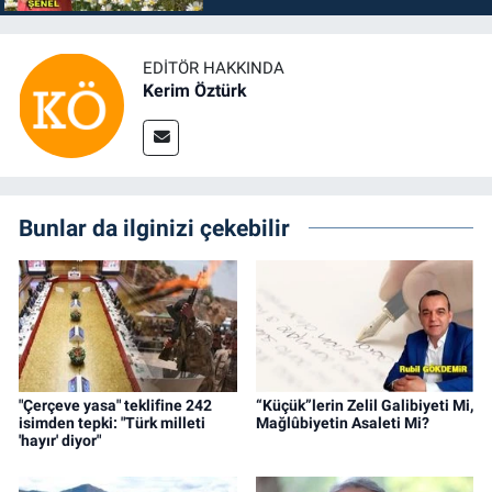
EDITÖR HAKKINDA
Kerim Öztürk
Bunlar da ilginizi çekebilir
"Çerçeve yasa" teklifine 242
“Küçük”lerin Zelil Galibiyeti Mi,
isimden tepki: "Türk milleti
Mağlûbiyetin Asaleti Mi?
'hayır' diyor"