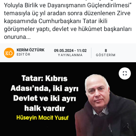
Yoluyla Birlik ve Dayanışmanın Güçlendirilmesi”
temasıyla üç yıl aradan sonra düzenlenen Zirve
kapsamında Cumhurbaşkanı Tatar ikili
görüşmeler yaptı, devlet ve hükûmet başkanları
onuruna...
KERIM ÖZTÜRK
09.05.2024 - 11:02
8
EDITÖR
YAYINLANMA
GÖSTERIM