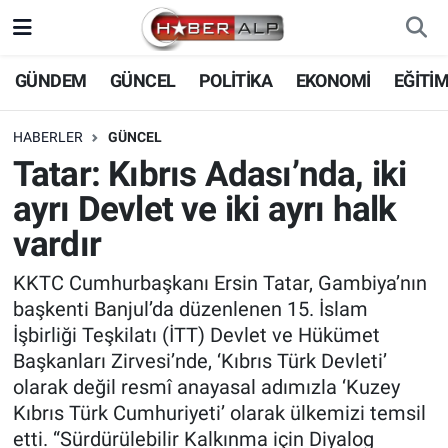
Nöbetçi Eczaneler
GÜNDEM
GÜNCEL
POLİTİKA
EKONOMİ
EĞİTİ
Hava Durumu
HABERLER
GÜNCEL
Tatar: Kıbrıs Adası’nda, iki
Trafik Durumu
ayrı Devlet ve iki ayrı halk
Süper Lig Puan Durumu ve Fikstür
vardır
Tüm Manşetler
KKTC Cumhurbaşkanı Ersin Tatar, Gambiya’nın
başkenti Banjul’da düzenlenen 15. İslam
Son Dakika Haberleri
İşbirliği Teşkilatı (İTT) Devlet ve Hükümet
Başkanları Zirvesi’nde, ‘Kıbrıs Türk Devleti’
Haber Arşivi
olarak değil resmî anayasal adımızla ‘Kuzey
Kıbrıs Türk Cumhuriyeti’ olarak ülkemizi temsil
etti. “Sürdürülebilir Kalkınma için Diyalog