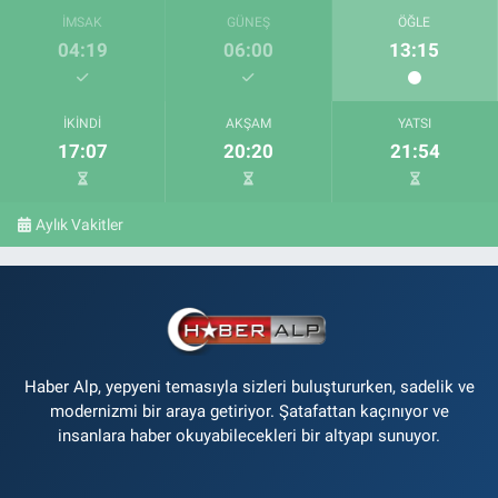
İMSAK
GÜNEŞ
ÖĞLE
04:19
06:00
13:15
İKINDI
AKŞAM
YATSI
17:07
20:20
21:54
Aylık Vakitler
Haber Alp, yepyeni temasıyla sizleri buluştururken, sadelik ve
modernizmi bir araya getiriyor. Şatafattan kaçınıyor ve
insanlara haber okuyabilecekleri bir altyapı sunuyor.