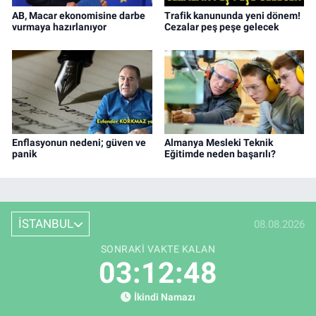
AB, Macar ekonomisine darbe
Trafik kanununda yeni dönem!
vurmaya hazırlanıyor
Cezalar peş peşe gelecek
Enflasyonun nedeni; güven ve
Almanya Mesleki Teknik
panik
Eğitimde neden başarılı?
İSTANBUL
08.08.2026
SONRAKI VAKTE KALAN
03:12:48
İkindi Namazı