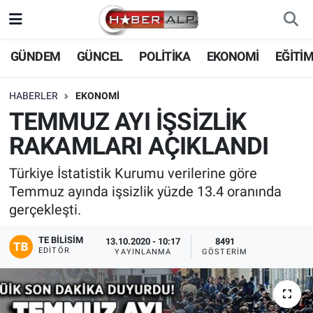
Nöbetçi Eczaneler
GÜNDEM
GÜNCEL
POLİTİKA
EKONOMİ
EĞİTİ
Hava Durumu
HABERLER
EKONOMİ
TEMMUZ AYI İŞSİZLİK
Trafik Durumu
RAKAMLARI AÇIKLANDI
Süper Lig Puan Durumu ve Fikstür
Türkiye İstatistik Kurumu verilerine göre
Temmuz ayında işsizlik yüzde 13.4 oranında
Tüm Manşetler
gerçekleşti.
Son Dakika Haberleri
TE BILISIM
13.10.2020 - 10:17
8491
EDITÖR
YAYINLANMA
GÖSTERIM
Haber Arşivi