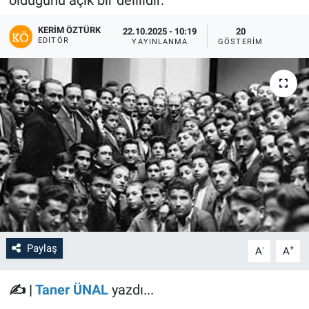
olduğunu açık bir delilidir.
KERIM ÖZTÜRK
22.10.2025 - 10:19
20
EDITÖR
YAYINLANMA
GÖSTERIM
Paylaş
-
+
A
A
✍️ |
Taner ÜNAL
yazdı...