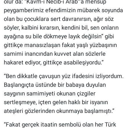
olur da: “Kavm-i Necib-i Arab”’a mensup
peygamberimiz efendimizin mübarek soyunda
olan bu çocuklara sert davranırsın, ağır söz
söyler, kalbini kırarsın, kendini bil, sen onların
ayağına su bile dökmeye layık değilsin” gibi
gittikçe manasızlaşan fakat yaşlı yüzbaşının
samimi inancından kuvvet alan sözlerle
hakaret ediyor, gittikçe asabileşiyordu.”
“Ben dikkatle çavuşun yüz ifadesini izliyordum.
Başlangıçta üstünde bir babaya duyulan
saygının samimiyeti okunan çizgiler
sertleşmeye, içten gelen haklı bir isyanın
ateşleri gözlerinden okunmaya başlamıştı.”
“Fakat gerçek itaatin sembolü olan her Türk