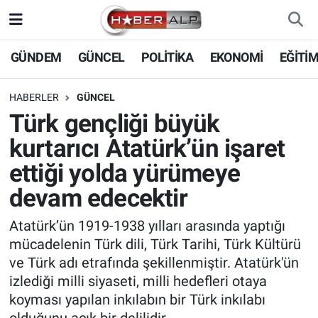
Nöbetçi Eczaneler
GÜNDEM
GÜNCEL
POLİTİKA
EKONOMİ
EĞİTİ
Hava Durumu
HABERLER
GÜNCEL
Türk gençliği büyük
Trafik Durumu
kurtarıcı Atatürk’ün işaret
Süper Lig Puan Durumu ve Fikstür
ettiği yolda yürümeye
devam edecektir
Tüm Manşetler
Atatürk’ün 1919-1938 yılları arasında yaptığı
Son Dakika Haberleri
mücadelenin Türk dili, Türk Tarihi, Türk Kültürü
ve Türk adı etrafında şekillenmiştir. Atatürk'ün
Haber Arşivi
izlediği milli siyaseti, milli hedefleri otaya
koyması yapılan inkılabın bir Türk inkılabı