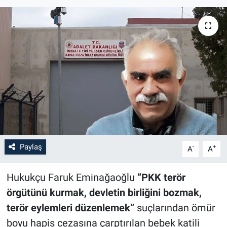
Paylaş
-
+
A
A
Hukukçu Faruk Eminağaoğlu
“PKK terör
örgütünü kurmak, devletin birliğini bozmak,
terör eylemleri düzenlemek”
suçlarından ömür
boyu hapis cezasına çarptırılan bebek katili