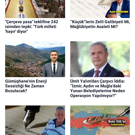
"Çerçeve yasa" teklifine 242
“Küçük”lerin Zelil Galibiyeti Mi,
isimden tepki: "Türk milleti
Mağlûbiyetin Asaleti Mi?
'hayır' diyor"
Gümüşhane'nin Enerji
Ümit Yalım’dan Çarpıcı İddia:
Sessizliği Ne Zaman
“İzmir, Aydın ve Muğla’daki
Bozulacak?
Yunan Belediyelerine Neden
Operasyon Yapılmıyor?”