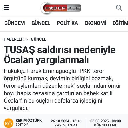
Nöbetçi Eczaneler
GÜNDEM
GÜNCEL
POLİTİKA
EKONOMİ
EĞİTİ
Hava Durumu
HABERLER
GÜNCEL
TUSAŞ saldırısı nedeniyle
Trafik Durumu
Öcalan yargılanmalı
Süper Lig Puan Durumu ve Fikstür
Hukukçu Faruk Eminağaoğlu “PKK terör
örgütünü kurmak, devletin birliğini bozmak,
Tüm Manşetler
terör eylemleri düzenlemek” suçlarından ömür
boyu hapis cezasına çarptırılan bebek katili
Son Dakika Haberleri
Öcalan’ın bu suçları defalarca işlediğini
vurguladı.
Haber Arşivi
KERIM ÖZTÜRK
26.10.2024 - 13:16
06.03.2025 - 08:00
EDITÖR
YAYINLANMA
GÜNCELLEME