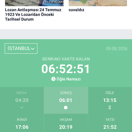
Lozan Antlaşması 24 Temmuz
cuvaldız
1923 Ve Lozan'dan Önceki
Tarihsel Durum
İSTANBUL
09.08.2026
SONRAKI VAKTE KALAN
06:52:51
Öğle Namazı
İMSAK
GÜNEŞ
ÖĞLE
04:20
06:01
13:15
İKINDI
AKŞAM
YATSI
17:06
20:19
21:52