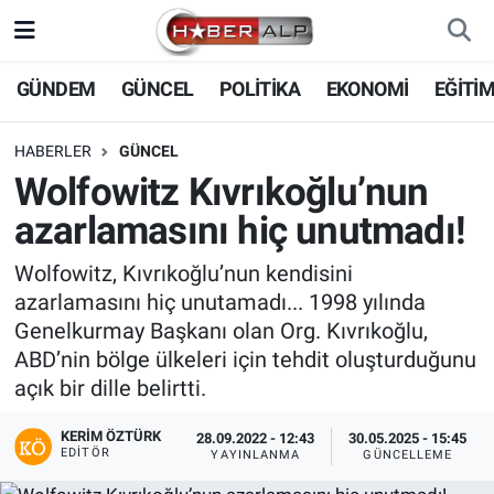
Nöbetçi Eczaneler
GÜNDEM
GÜNCEL
POLİTİKA
EKONOMİ
EĞİTİ
Hava Durumu
HABERLER
GÜNCEL
Wolfowitz Kıvrıkoğlu’nun
Trafik Durumu
azarlamasını hiç unutmadı!
Süper Lig Puan Durumu ve Fikstür
Wolfowitz, Kıvrıkoğlu’nun kendisini
azarlamasını hiç unutamadı... 1998 yılında
Tüm Manşetler
Genelkurmay Başkanı olan Org. Kıvrıkoğlu,
ABD’nin bölge ülkeleri için tehdit oluşturduğunu
Son Dakika Haberleri
açık bir dille belirtti.
Haber Arşivi
KERIM ÖZTÜRK
28.09.2022 - 12:43
30.05.2025 - 15:45
EDITÖR
YAYINLANMA
GÜNCELLEME