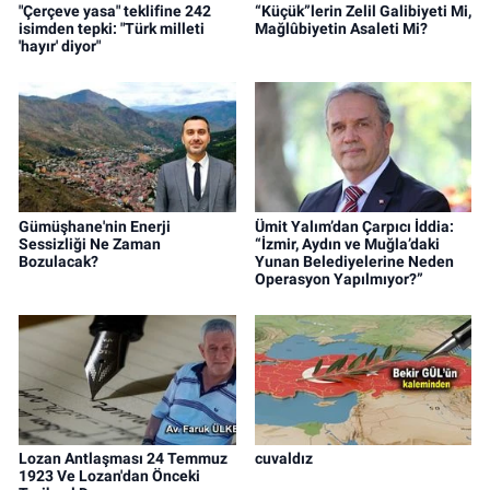
"Çerçeve yasa" teklifine 242
“Küçük”lerin Zelil Galibiyeti Mi,
isimden tepki: "Türk milleti
Mağlûbiyetin Asaleti Mi?
'hayır' diyor"
Gümüşhane'nin Enerji
Ümit Yalım’dan Çarpıcı İddia:
Sessizliği Ne Zaman
“İzmir, Aydın ve Muğla’daki
Bozulacak?
Yunan Belediyelerine Neden
Operasyon Yapılmıyor?”
Lozan Antlaşması 24 Temmuz
cuvaldız
1923 Ve Lozan'dan Önceki