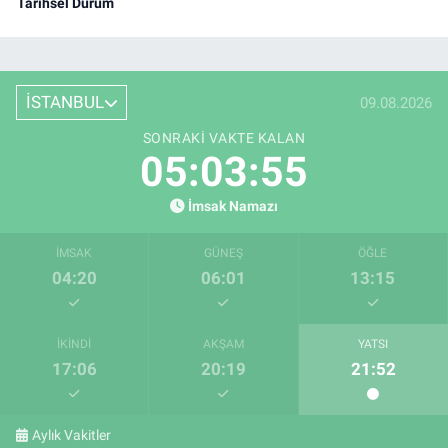
Tarihsel Durum
İSTANBUL
09.08.2026
SONRAKI VAKTE KALAN
05:03:55
İmsak Namazı
İMSAK
GÜNEŞ
ÖĞLE
04:20
06:01
13:15
İKINDI
AKŞAM
YATSI
17:06
20:19
21:52
Aylık Vakitler