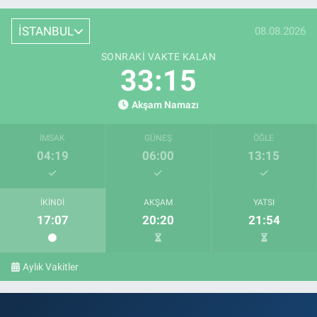
İSTANBUL
08.08.2026
SONRAKI VAKTE KALAN
33:14
Akşam Namazı
İMSAK
GÜNEŞ
ÖĞLE
04:19
06:00
13:15
İKINDI
AKŞAM
YATSI
17:07
20:20
21:54
Aylık Vakitler