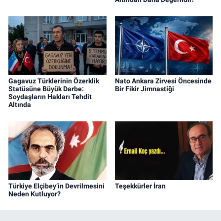
Gagavuz Türklerinin Özerklik
Nato Ankara Zirvesi Öncesinde
Statüsüne Büyük Darbe:
Bir Fikir Jimnastiği
Soydaşların Hakları Tehdit
Altında
Türkiye Elçibey’in Devrilmesini
Teşekkürler İran
Neden Kutluyor?