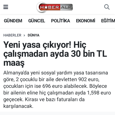
Nöbetçi Eczaneler
GÜNDEM
GÜNCEL
POLİTİKA
EKONOMİ
EĞİTİ
Hava Durumu
HABERLER
DÜNYA
Yeni yasa çıkıyor! Hiç
Trafik Durumu
çalışmadan ayda 30 bin TL
Süper Lig Puan Durumu ve Fikstür
maaş
Tüm Manşetler
Almanya'da yeni sosyal yardım yasa tasarısına
göre, 2 çocuklu bir aile devletten 902 euro,
Son Dakika Haberleri
çocukları için ise 696 euro alabilecek. Böylece
bir ailenin eline hiç çalışmadan ayda 1,598 euro
Haber Arşivi
geçecek. Kirası ve bazı faturaları da
karşılanacak.