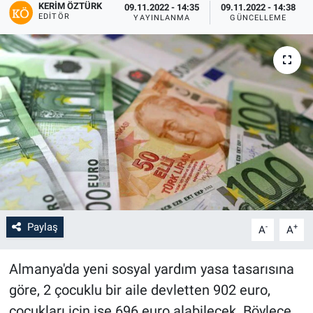
KERIM ÖZTÜRK
09.11.2022 - 14:35
09.11.2022 - 14:38
EDITÖR
YAYINLANMA
GÜNCELLEME
Paylaş
-
+
A
A
Almanya'da yeni sosyal yardım yasa tasarısına
göre, 2 çocuklu bir aile devletten 902 euro,
çocukları için ise 696 euro alabilecek. Böylece