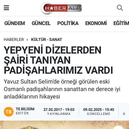
Nöbetçi Eczaneler
GÜNDEM
GÜNCEL
POLİTİKA
EKONOMİ
EĞİTİ
Hava Durumu
HABERLER
KÜLTÜR - SANAT
YEPYENİ DİZELERDEN
Trafik Durumu
ŞAİRİ TANIYAN
Süper Lig Puan Durumu ve Fikstür
PADİŞAHLARIMIZ VARDI
Tüm Manşetler
Yavuz Sultan Selim'de örneği görülen eski
Osmanlı padişahlarının sanattan ne derece iyi
Son Dakika Haberleri
anladıklarının hikayesi
TE BILISIM
Haber Arşivi
27.02.2017 - 19:03
09.02.2025 - 15:45
EDITÖR
YAYINLANMA
GÜNCELLEME
GÖ