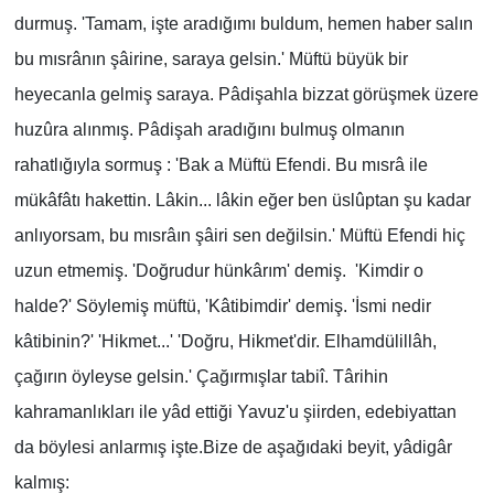
durmuş. 'Tamam, işte aradığımı buldum, hemen haber salın
bu mısrânın şâirine, saraya gelsin.' Müftü büyük bir
heyecanla gelmiş saraya. Pâdişahla bizzat görüşmek üzere
huzûra alınmış. Pâdişah aradığını bulmuş olmanın
rahatlığıyla sormuş : 'Bak a Müftü Efendi. Bu mısrâ ile
mükâfâtı hakettin. Lâkin... lâkin eğer ben üslûptan şu kadar
anlıyorsam, bu mısrâın şâiri sen değilsin.' Müftü Efendi hiç
uzun etmemiş. 'Doğrudur hünkârım' demiş. 'Kimdir o
halde?' Söylemiş müftü, 'Kâtibimdir' demiş. 'İsmi nedir
kâtibinin?' 'Hikmet...' 'Doğru, Hikmet'dir. Elhamdülillâh,
çağırın öyleyse gelsin.' Çağırmışlar tabiî. Târihin
kahramanlıkları ile yâd ettiği Yavuz'u şiirden, edebiyattan
da böylesi anlarmış işte.Bize de aşağıdaki beyit, yâdigâr
kalmış: