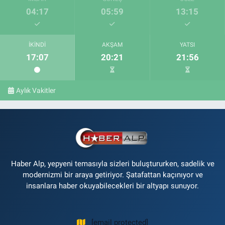
04:17
05:59
13:15
İKINDI
AKŞAM
YATSI
17:07
20:21
21:56
Aylık Vakitler
Haber Alp, yepyeni temasıyla sizleri buluştururken, sadelik ve
modernizmi bir araya getiriyor. Şatafattan kaçınıyor ve
insanlara haber okuyabilecekleri bir altyapı sunuyor.
[email protected]