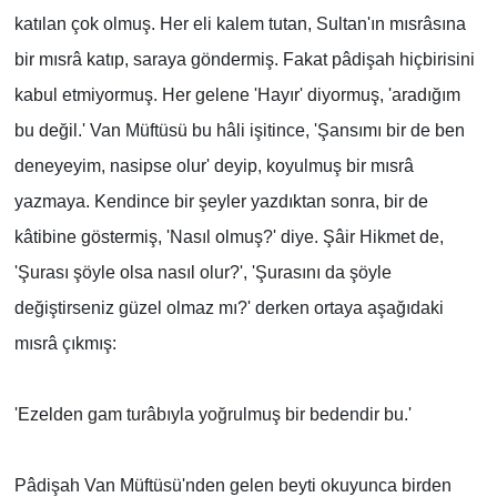
katılan çok olmuş. Her eli kalem tutan, Sultan'ın mısrâsına
bir mısrâ katıp, saraya göndermiş. Fakat pâdişah hiçbirisini
kabul etmiyormuş. Her gelene 'Hayır' diyormuş, 'aradığım
bu değil.' Van Müftüsü bu hâli işitince, 'Şansımı bir de ben
deneyeyim, nasipse olur' deyip, koyulmuş bir mısrâ
yazmaya. Kendince bir şeyler yazdıktan sonra, bir de
kâtibine göstermiş, 'Nasıl olmuş?' diye. Şâir Hikmet de,
'Şurası şöyle olsa nasıl olur?', 'Şurasını da şöyle
değiştirseniz güzel olmaz mı?' derken ortaya aşağıdaki
mısrâ çıkmış:
'Ezelden gam turâbıyla yoğrulmuş bir bedendir bu.'
Pâdişah Van Müftüsü'nden gelen beyti okuyunca birden