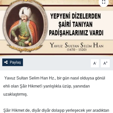
Paylaş
-
+
A
A
Yavuz Sultan Selim Han Hz., bir gün nasıl olduysa gönül
ehli olan Şâir Hikmet'i yanlışlıkla üzüp, yanından
uzaklaştırmış.
Şâir Hikmet de, diyâr diyâr dolaşıp yerleşecek yer aradıktan