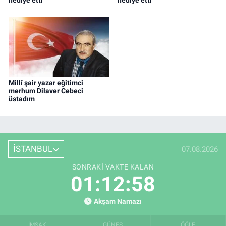
Millî şair yazar eğitimci
merhum Dilaver Cebeci
üstadım
İSTANBUL
07.08.2026
SONRAKI VAKTE KALAN
01:12:57
Akşam Namazı
İMSAK
GÜNEŞ
ÖĞLE