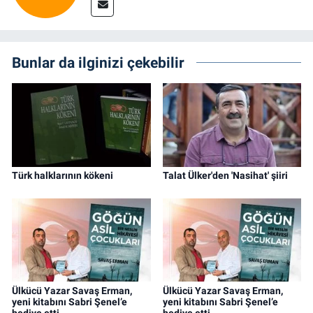
Bunlar da ilginizi çekebilir
Türk halklarının kökeni
Talat Ülker'den 'Nasihat' şiiri
Ülkücü Yazar Savaş Erman,
Ülkücü Yazar Savaş Erman,
yeni kitabını Sabri Şenel’e
yeni kitabını Sabri Şenel’e
hediye etti
hediye etti