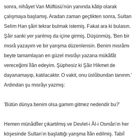
sonra, nihâyet Van Müftüsü'nün yanında kâtip olarak
çalışmaya başlamış. Aradan zaman geçtikten sonra, Sultan
Selim Han şâiri tekrar bulmak istemiş. Fakat ara ki bulasın.
Şâir sanki yer yarılmış da içine girmiş. Düşünmüş, 'Ben bir
mısrâ yazayım ve bir yarışma düzenlensin. Benim mısrâmı
beyte tamamlayan en güzel mısrâyı yazana mükâfât
vereceğimi îlân edeyim. Şüphesiz ki Şâir Hikmet de
dayanamayıp, katılacaktır. O vakit, onu üslûbundan tanırım.'
Ardından şu mısrâyı yazmış:
'Bütün dünya benim olsa gamım gitmez nedendir bu?'
Hemen münâdîler çıkartılmış ve Devlet-i Âl-i Osmân'ın her
köşesinde Sultan'ın başlattığı yarışma îlân edilmiş. Tabiî