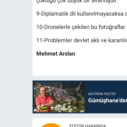
çokluğu çok büyük bir avantajdır.
9-Diplamatik dil kullanılmayacaks
10-Dronelerle çekilen bu fotoğraflar
11-Problemler devlet aklı ve kararlılı
Mehmet Arslan
EDITÖRÜN SEÇTIĞI
Gümüşhane’den 
EDITÖR HAKKINDA