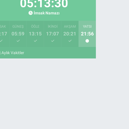
05:13:29
İmsak Namazı
SAK
GÜNEŞ
ÖĞLE
İKINDI
AKŞAM
YATSI
:17
05:59
13:15
17:07
20:21
21:56
Aylık Vakitler