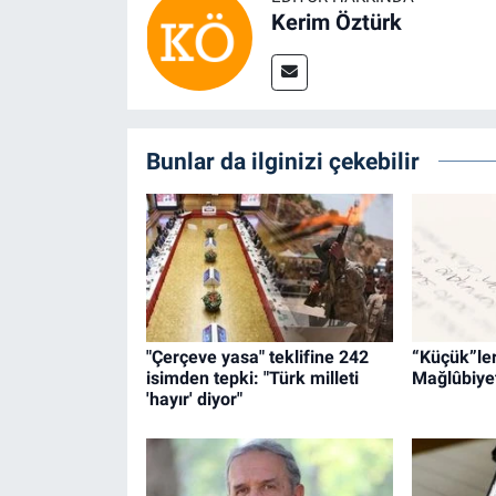
Kerim Öztürk
Bunlar da ilginizi çekebilir
"Çerçeve yasa" teklifine 242
“Küçük”leri
isimden tepki: "Türk milleti
Mağlûbiyet
'hayır' diyor"