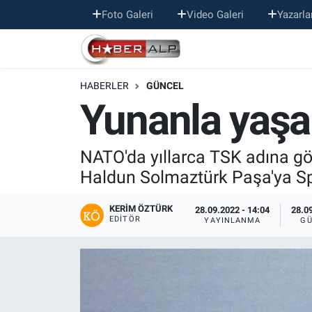
Foto Galeri
Video Galeri
Yazarla
Nöbetçi Eczaneler
HABERLER
GÜNCEL
Hava Durumu
Yunanla yaşa
Trafik Durumu
NATO'da yıllarca TSK adına g
Süper Lig Puan Durumu ve Fikstür
Haldun Solmaztürk Paşa'ya Sp
Tüm Manşetler
KERIM ÖZTÜRK
28.09.2022 - 14:04
28.09
EDITÖR
YAYINLANMA
GÜ
Son Dakika Haberleri
Haber Arşivi