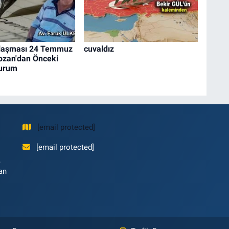
laşması 24 Temmuz
cuvaldız
ozan'dan Önceki
Durum
[email protected]
[email protected]
,
an