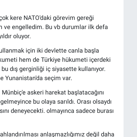
r çok kere NATO'daki görevim gereği
ım ve engelledim. Bu vb durumlar ilk defa
ıldır oluyor.
llanmak için iki devlette canla başla
kumeti hem de Türkiye hükumeti içerdeki
u dış gerginliği iç siyasette kullanıyor.
e Yunanistan'da seçim var.
ve Münbiç'e askeri harekat başlatacağını
elmeyince bu olaya sarıldı. Orası olsaydı
ansını deneyecekti. olmayınca sadece burası
lahlandırılması anlaşmazlığımız değil daha