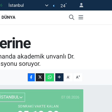
°
İstanbul
24
0
08
DÜNYA
0
12
erine
0
manda akademik unvanlı Dr.
asyonu soruyor.
-
+
A
A
İSTANBUL
07.08.2026
SONRAKI VAKTE KALAN