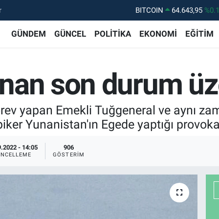
r
DOLAR
47,6704
%
EURO
55,0406
%-0.
GÜNDEM
GÜNCEL
POLİTİKA
EKONOMİ
EĞİTİM
STERLİN
64,2143
%
GRAM ALTIN
6500.87
%0.
nan son durum üz
BİST100
13.799
%7
örev yapan Emekli Tuğgeneral ve aynı za
iker Yunanistan'ın Egede yaptığı provok
.2022 - 14:05
906
NCELLEME
GÖSTERIM