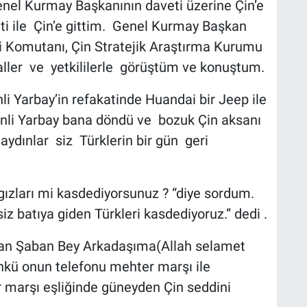
 Genel Kurmay Başkanının daveti üzerine Çin’e
eti ile Çin’e gittim. Genel Kurmay Başkan
 Komutanı, Çin Stratejik Araştırma Kurumu
aller ve yetkililerle görüştüm ve konuştum.
li Yarbay’in refakatinde Huandai bir Jeep ile
 Çinli Yarbay bana döndü ve bozuk Çin aksanı
i aydınlar siz Türklerin bir gün geri
gızları mi kasdediyorsunuz ? “diye sordum.
siz batıya giden Türkleri kasdediyoruz.” dedi .
an Şaban Bey Arkadaşıma(Allah selamet
ünkü onun telefonu mehter marşı ile
r marşı eşliğinde güneyden Çin seddini