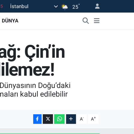
°
İstanbul
18
25
32
DÜNYA
38
0
ğ: Çin’in
14
15
dilemez!
k Dünyasının Doğu’daki
aları kabul edilebilir
-
+
A
A