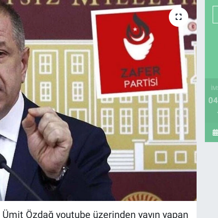
İM
04
r. Ümit Özdağ youtube üzerinden yayın yapan