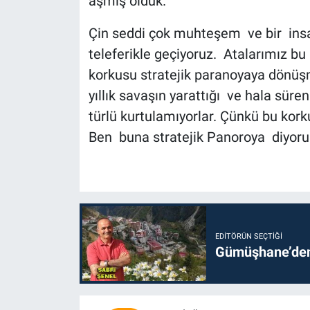
aşmış olduk.
Çin seddi çok muhteşem ve bir insa
teleferikle geçiyoruz. Atalarımız bu
korkusu stratejik paranoyaya dönüşmü
yıllık savaşın yarattığı ve hala süren
türlü kurtulamıyorlar. Çünkü bu kork
Ben buna stratejik Panoroya diyorum.
EDITÖRÜN SEÇTIĞI
Gümüşhane’den 