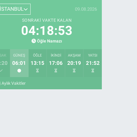
İSTANBUL
09.08.2026
SONRAKI VAKTE KALAN
04:18:52
Öğle Namazı
SAK
GÜNEŞ
ÖĞLE
İKINDI
AKŞAM
YATSI
:20
06:01
13:15
17:06
20:19
21:52
Aylık Vakitler