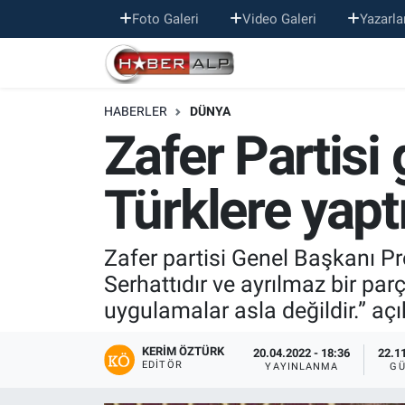
Foto Galeri
Video Galeri
Yazarla
Nöbetçi Eczaneler
HABERLER
DÜNYA
Hava Durumu
Zafer Partisi
Trafik Durumu
Türklere yapt
Süper Lig Puan Durumu ve Fikstür
Tüm Manşetler
Zafer partisi Genel Başkanı P
Serhattıdır ve ayrılmaz bir par
Son Dakika Haberleri
uygulamalar asla değildir.” a
Haber Arşivi
KERIM ÖZTÜRK
20.04.2022 - 18:36
22.11
EDITÖR
YAYINLANMA
GÜ