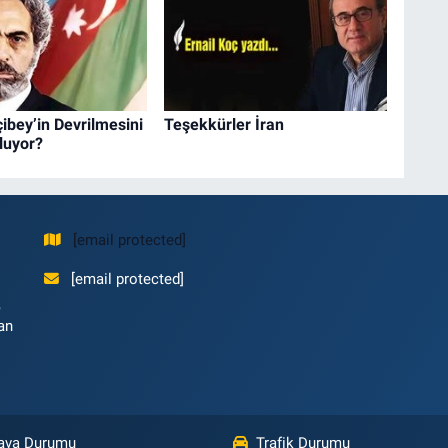
çibey’in Devrilmesini
Teşekkürler İran
luyor?
[email protected]
[email protected]
,
an
ava Durumu
Trafik Durumu