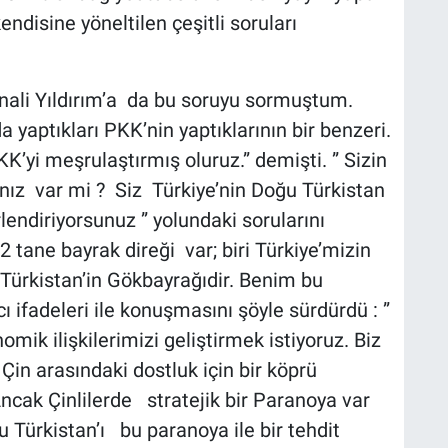
ndisine yöneltilen çeşitli soruları
ali Yıldırım’a da bu soruyu sormuştum.
a yaptıkları PKK’nin yaptıklarının bir benzeri.
K’yi meşrulaştırmış oluruz.” demişti. ” Sizin
nız var mi ? Siz Türkiye’nin Doğu Türkistan
lendiriyorsunuz ” yolundaki sorularını
tane bayrak direği var; biri Türkiye’mizin
u Türkistan’in Gökbayrağıdir. Benim bu
 ifadeleri ile konuşmasını şöyle sürdürdü : ”
omik ilişkilerimizi geliştirmek istiyoruz. Biz
 Çin arasındaki dostluk için bir köprü
ncak Çinlilerde stratejik bir Paranoya var
u Türkistan’ı bu paranoya ile bir tehdit