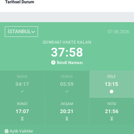
Tarihsel Durum
İSTANBUL
07.08.2026
SONRAKI VAKTE KALAN
37:57
İkindi Namazı
İMSAK
GÜNEŞ
ÖĞLE
04:17
05:59
13:15
İKINDI
AKŞAM
YATSI
17:07
20:21
21:56
Aylık Vakitler