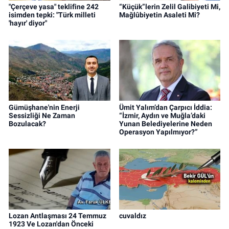
"Çerçeve yasa" teklifine 242
“Küçük”lerin Zelil Galibiyeti Mi,
isimden tepki: "Türk milleti
Mağlûbiyetin Asaleti Mi?
'hayır' diyor"
Gümüşhane'nin Enerji
Ümit Yalım’dan Çarpıcı İddia:
Sessizliği Ne Zaman
“İzmir, Aydın ve Muğla’daki
Bozulacak?
Yunan Belediyelerine Neden
Operasyon Yapılmıyor?”
Lozan Antlaşması 24 Temmuz
cuvaldız
1923 Ve Lozan'dan Önceki