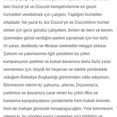
beri Düzce’ye ve Düzceli hemşehrilerime en güzel
hizmetleri verebilmek için çalıştım. Yaptığım hizmetler
ortadadır. Ne yazık ki, biz Düzce’ye ve Düzcelilere hizmet
etmek için gece gündüz çalışırken, birileri de beni ve benim
üzerimden gönül
verdiğim partimi yıpratmak için her türlü
￼
yalan, dedikodu ve iftiraları üretmekle meşgul oldular.
Şahsım ve yakınlarımla ilgili yürütülen bu çirkin
kampanyanın partime ve kutsal davamıza daha fazla zarar
vermemesi için, büyük bir heyecan ve istekle yürütmekte
olduğum Belediye Başkanlığı görevimden istifa ediyorum.
Bilinmesini isterim ki; şahsıma, aileme, Düzcemiz'e,
partimize ve davamıza zarar veren bu çirkin iftira ve
karalama kampanyalarını yürütenlerle hem hukuk önünde,
hem de mahşer gününde hesaplaşacağım. Yine bilinmesini
isterim ki, bu günden sonra canımdan aziz bildiğim ve