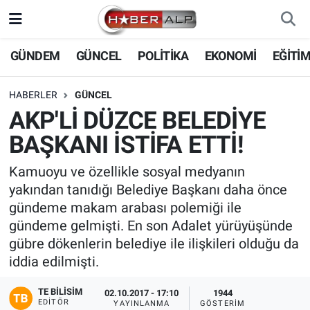
Nöbetçi Eczaneler
GÜNDEM
GÜNCEL
POLİTİKA
EKONOMİ
EĞİTİ
Hava Durumu
HABERLER
GÜNCEL
AKP'Lİ DÜZCE BELEDİYE
Trafik Durumu
BAŞKANI İSTİFA ETTİ!
Süper Lig Puan Durumu ve Fikstür
Kamuoyu ve özellikle sosyal medyanın
yakından tanıdığı Belediye Başkanı daha önce
Tüm Manşetler
gündeme makam arabası polemiği ile
gündeme gelmişti. En son Adalet yürüyüşünde
Son Dakika Haberleri
gübre dökenlerin belediye ile ilişkileri olduğu da
iddia edilmişti.
Haber Arşivi
TE BILISIM
02.10.2017 - 17:10
1944
EDITÖR
YAYINLANMA
GÖSTERIM