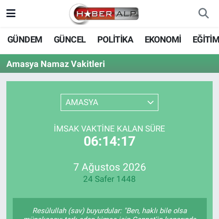
Nöbetçi Eczaneler
GÜNDEM
GÜNCEL
POLİTİKA
EKONOMİ
EĞİTİ
Hava Durumu
Amasya Namaz Vakitleri
Trafik Durumu
AMASYA
Süper Lig Puan Durumu ve Fikstür
İMSAK VAKTINE KALAN SÜRE
Tüm Manşetler
06:14:17
Son Dakika Haberleri
7 Ağustos 2026
24 Safer 1448
Haber Arşivi
Resûlullah (sav) buyurdular: "Ben, haklı bile olsa