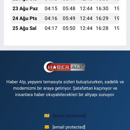
23 Ağu Paz
04:15
05:48
12:44
16:30
19:31
24 Ağu Pts
04:16
05:49
12:44
16:29
19:30
25 Ağu Sal
04:17
05:50
12:44
16:28
19:28
Haber Alp, yepyeni temasıyla sizleri buluştururken, sadelik ve
modernizmi bir araya getiriyor. Şatafattan kaçınıyor ve
insanlara haber okuyabilecekleri bir altyapı sunuyor.
[email protected]
[email protected]