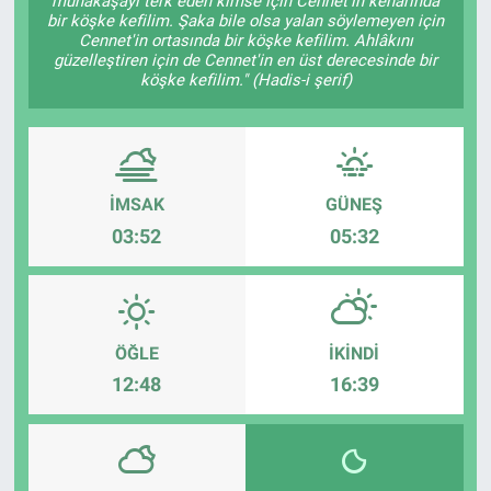
münakaşayı terk eden kimse için Cennet'in kenarında
bir köşke kefilim. Şaka bile olsa yalan söylemeyen için
Cennet'in ortasında bir köşke kefilim. Ahlâkını
güzelleştiren için de Cennet'in en üst derecesinde bir
köşke kefilim." (Hadis-i şerif)
İMSAK
GÜNEŞ
03:52
05:32
ÖĞLE
İKINDI
12:48
16:39