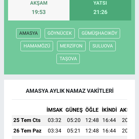
AKŞAM
YATSI
19:53
21:26
AMASYA
GÖYNÜCEK
GÜMÜŞHACIKÖY
HAMAMÖZÜ
MERZİFON
SULUOVA
TAŞOVA
AMASYA AYLIK NAMAZ VAKITLERI
İMSAK
GÜNEŞ
ÖĞLE
İKINDI
AKŞAM
25 Tem Cts
03:32
05:20
12:48
16:44
20:07
26 Tem Paz
03:34
05:21
12:48
16:44
20:06