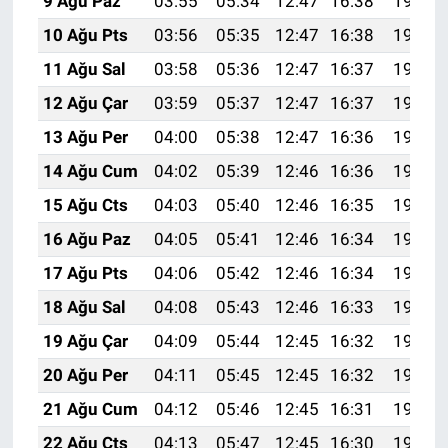
9 Ağu Paz
03:55
05:34
12:47
16:38
19:51
10 Ağu Pts
03:56
05:35
12:47
16:38
19:49
11 Ağu Sal
03:58
05:36
12:47
16:37
19:48
12 Ağu Çar
03:59
05:37
12:47
16:37
19:47
13 Ağu Per
04:00
05:38
12:47
16:36
19:46
14 Ağu Cum
04:02
05:39
12:46
16:36
19:44
15 Ağu Cts
04:03
05:40
12:46
16:35
19:43
16 Ağu Paz
04:05
05:41
12:46
16:34
19:41
17 Ağu Pts
04:06
05:42
12:46
16:34
19:40
18 Ağu Sal
04:08
05:43
12:46
16:33
19:39
19 Ağu Çar
04:09
05:44
12:45
16:32
19:37
20 Ağu Per
04:11
05:45
12:45
16:32
19:36
21 Ağu Cum
04:12
05:46
12:45
16:31
19:34
22 Ağu Cts
04:13
05:47
12:45
16:30
19:33