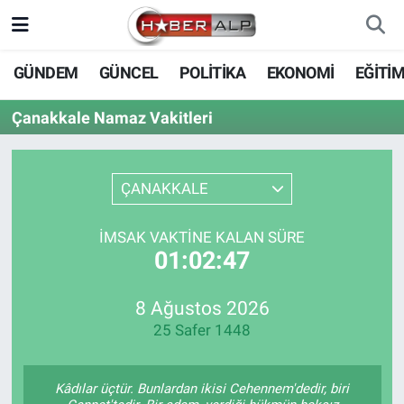
Nöbetçi Eczaneler
GÜNDEM
GÜNCEL
POLİTİKA
EKONOMİ
EĞİTİ
Hava Durumu
Çanakkale Namaz Vakitleri
Trafik Durumu
ÇANAKKALE
Süper Lig Puan Durumu ve Fikstür
İMSAK VAKTINE KALAN SÜRE
Tüm Manşetler
01:02:47
Son Dakika Haberleri
8 Ağustos 2026
25 Safer 1448
Haber Arşivi
Kâdılar üçtür. Bunlardan ikisi Cehennem'dedir, biri