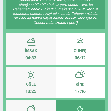
Cennet'tedir. Bir adam, verdiği hükmün haksız
olduğunu bile bile haksız yere hüküm verir, bu
Cehennem'dedir. Bir kâdı bilmeksizin hüküm verir ve
insanların haklarını zâyi eder, bu da Cehennem'dedir.
Bir kâdı da hakka riâyet ederek hüküm verir, işte bu,
Cennet'tedir. (Hadis-i şerif)
İMSAK
GÜNEŞ
04:33
06:12
ÖĞLE
İKINDI
13:25
17:16