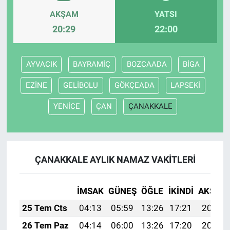
AKŞAM
YATSI
20:29
22:00
AYVACIK
BAYRAMİÇ
BOZCAADA
BİGA
EZİNE
GELİBOLU
GÖKÇEADA
LAPSEKİ
YENİCE
ÇAN
ÇANAKKALE
ÇANAKKALE AYLIK NAMAZ VAKITLERI
İMSAK
GÜNEŞ
ÖĞLE
İKINDI
AKŞAM
25 Tem Cts
04:13
05:59
13:26
17:21
20:43
26 Tem Paz
04:14
06:00
13:26
17:20
20:42