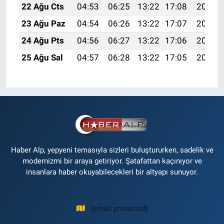
22 Ağu Cts
04:53
06:25
13:22
17:08
20:10
23 Ağu Paz
04:54
06:26
13:22
17:07
20:08
24 Ağu Pts
04:56
06:27
13:22
17:06
20:07
25 Ağu Sal
04:57
06:28
13:22
17:05
20:05
Haber Alp, yepyeni temasıyla sizleri buluştururken, sadelik ve
modernizmi bir araya getiriyor. Şatafattan kaçınıyor ve
insanlara haber okuyabilecekleri bir altyapı sunuyor.
[email protected]