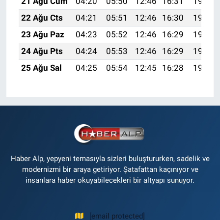
21 Ağu Cum
04:20
05:50
12:46
16:31
19:33
22 Ağu Cts
04:21
05:51
12:46
16:30
19:31
23 Ağu Paz
04:23
05:52
12:46
16:29
19:30
24 Ağu Pts
04:24
05:53
12:46
16:29
19:28
25 Ağu Sal
04:25
05:54
12:45
16:28
19:27
Haber Alp, yepyeni temasıyla sizleri buluştururken, sadelik ve
modernizmi bir araya getiriyor. Şatafattan kaçınıyor ve
insanlara haber okuyabilecekleri bir altyapı sunuyor.
[email protected]