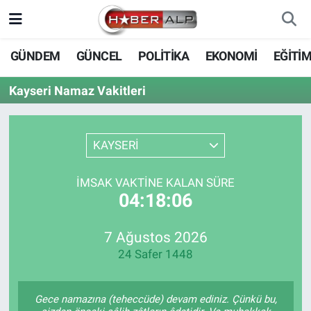
Nöbetçi Eczaneler
GÜNDEM
GÜNCEL
POLİTİKA
EKONOMİ
EĞİTİ
Hava Durumu
Kayseri Namaz Vakitleri
Trafik Durumu
KAYSERİ
Süper Lig Puan Durumu ve Fikstür
İMSAK VAKTINE KALAN SÜRE
Tüm Manşetler
04:18:06
Son Dakika Haberleri
7 Ağustos 2026
24 Safer 1448
Haber Arşivi
Gece namazına (teheccüde) devam ediniz. Çünkü bu,