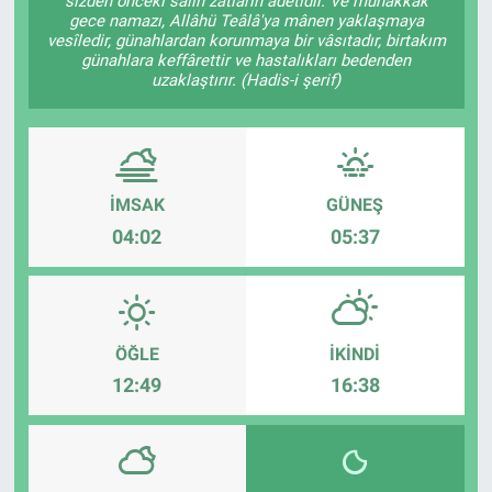
sizden önceki sâlih zâtların âdetidir. Ve muhakkak
gece namazı, Allâhü Teâlâ'ya mânen yaklaşmaya
vesîledir, günahlardan korunmaya bir vâsıtadır, birtakım
günahlara keffârettir ve hastalıkları bedenden
uzaklaştırır. (Hadis-i şerif)
İMSAK
GÜNEŞ
04:02
05:37
ÖĞLE
İKINDI
12:49
16:38