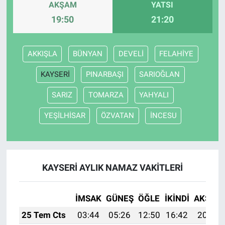
AKŞAM
YATSI
19:50
21:20
AKKIŞLA
BÜNYAN
DEVELİ
FELAHİYE
KAYSERİ
PINARBAŞI
SARIOĞLAN
SARIZ
TOMARZA
YAHYALI
YEŞİLHİSAR
ÖZVATAN
İNCESU
KAYSERİ AYLIK NAMAZ VAKITLERI
İMSAK
GÜNEŞ
ÖĞLE
İKINDI
AKŞAM
25 Tem Cts
03:44
05:26
12:50
16:42
20:03