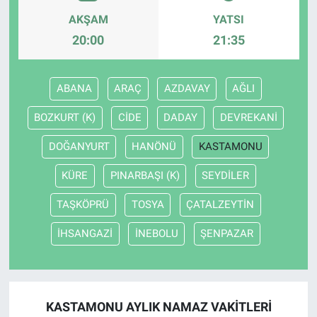
AKŞAM
YATSI
20:00
21:35
ABANA
ARAÇ
AZDAVAY
AĞLI
BOZKURT (K)
CİDE
DADAY
DEVREKANİ
DOĞANYURT
HANÖNÜ
KASTAMONU
KÜRE
PINARBAŞI (K)
SEYDİLER
TAŞKÖPRÜ
TOSYA
ÇATALZEYTİN
İHSANGAZİ
İNEBOLU
ŞENPAZAR
KASTAMONU AYLIK NAMAZ VAKITLERI