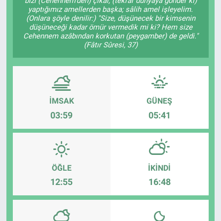
bizi (Cehennem'den) çıkar, (tekrar dünyaya gönder ki)
yaptığımız amellerden başka; sâlih amel işleyelim.
(Onlara şöyle denilir:) "Size, düşünecek bir kimsenin
düşüneceği kadar ömür vermedik mi ki? Hem size
Cehennem azâbından korkutan (peygamber) de geldi."
(Fâtır Sûresi, 37)
İMSAK
GÜNEŞ
03:59
05:41
ÖĞLE
İKINDI
12:55
16:48