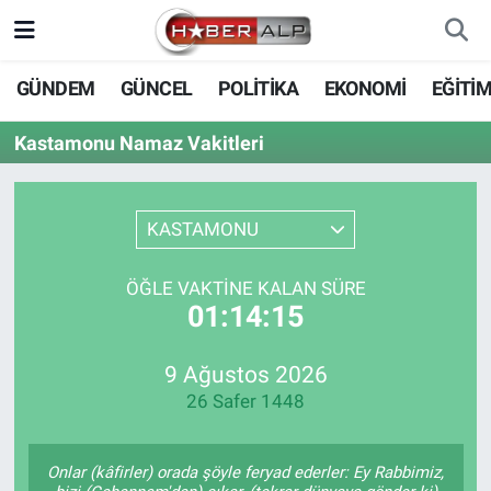
Nöbetçi Eczaneler
GÜNDEM
GÜNCEL
POLİTİKA
EKONOMİ
EĞİTİ
Hava Durumu
Kastamonu Namaz Vakitleri
Trafik Durumu
KASTAMONU
Süper Lig Puan Durumu ve Fikstür
ÖĞLE VAKTINE KALAN SÜRE
Tüm Manşetler
01:14:15
Son Dakika Haberleri
9 Ağustos 2026
26 Safer 1448
Haber Arşivi
Onlar (kâfirler) orada şöyle feryad ederler: Ey Rabbimiz,