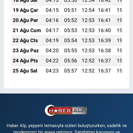
18 Ağu Sal
04:13
05:50
12:54
16:42
19:48
19 Ağu Çar
04:15
05:51
12:54
16:41
19:47
20 Ağu Per
04:16
05:52
12:53
16:41
19:45
21 Ağu Cum
04:17
05:53
12:53
16:40
19:44
22 Ağu Cts
04:19
05:54
12:53
16:39
19:42
23 Ağu Paz
04:20
05:55
12:53
16:38
19:41
24 Ağu Pts
04:22
05:56
12:52
16:37
19:39
25 Ağu Sal
04:23
05:57
12:52
16:37
19:38
Haber Alp, yepyeni temasıyla sizleri buluştururken, sadelik ve
modernizmi bir araya getiriyor. Şatafattan kaçınıyor ve