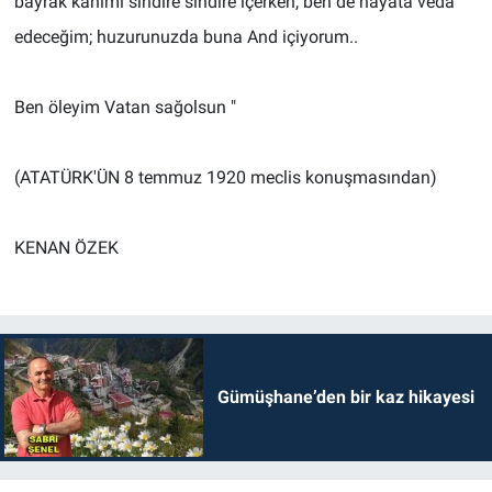
bayrak kanımı sindire sindire içerken, ben de hayata veda
edeceğim; huzurunuzda buna And içiyorum..
Ben öleyim Vatan sağolsun "
(ATATÜRK'ÜN 8 temmuz 1920 meclis konuşmasından)
KENAN ÖZEK
Gümüşhane’den bir kaz hikayesi