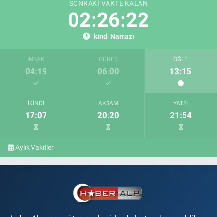
SONRAKI VAKTE KALAN
02:26:21
İkindi Namazı
İMSAK
GÜNEŞ
ÖĞLE
04:19
06:00
13:15
İKINDI
AKŞAM
YATSI
17:07
20:20
21:54
Aylık Vakitler