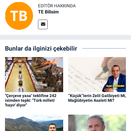
EDITÖR HAKKINDA
TE Bilisim
Bunlar da ilginizi çekebilir
"Çerçeve yasa" teklifine 242
“Küçük”lerin Zelil Galibiyeti Mi,
isimden tepki: "Türk milleti
Mağlûbiyetin Asaleti Mi?
'hayır' diyor"