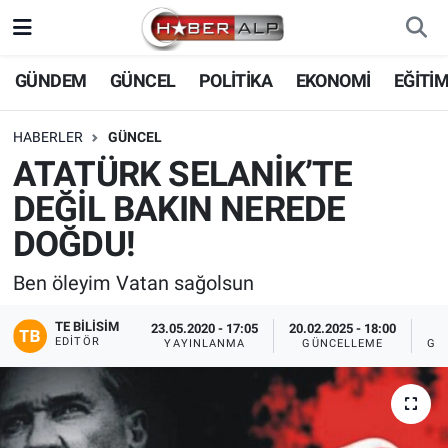
Nöbetçi Eczaneler
GÜNDEM
GÜNCEL
POLİTİKA
EKONOMİ
EĞİTİ
Hava Durumu
HABERLER
GÜNCEL
ATATÜRK SELANİK’TE
Trafik Durumu
DEĞİL BAKIN NEREDE
Süper Lig Puan Durumu ve Fikstür
DOĞDU!
Tüm Manşetler
Ben öleyim Vatan sağolsun
TE BILISIM
Son Dakika Haberleri
23.05.2020 - 17:05
20.02.2025 - 18:00
EDITÖR
YAYINLANMA
GÜNCELLEME
GÖ
Haber Arşivi