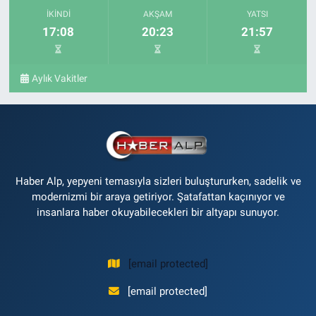
İKINDI
AKŞAM
YATSI
17:08
20:23
21:57
Aylık Vakitler
Haber Alp, yepyeni temasıyla sizleri buluştururken, sadelik ve
modernizmi bir araya getiriyor. Şatafattan kaçınıyor ve
insanlara haber okuyabilecekleri bir altyapı sunuyor.
[email protected]
[email protected]