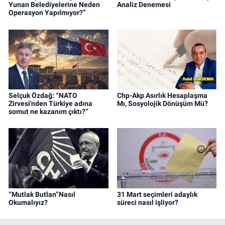
Yunan Belediyelerine Neden
Analiz Denemesi
Operasyon Yapılmıyor?”
Selçuk Özdağ: “NATO
Chp-Akp Asırlık Hesaplaşma
Zirvesi'nden Türkiye adına
Mı, Sosyolojik Dönüşüm Mü?
somut ne kazanım çıktı?”
“Mutlak Butlan”Nasıl
31 Mart seçimleri adaylık
Okumalıyız?
süreci nasıl işliyor?