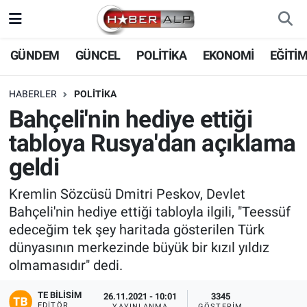
Nöbetçi Eczaneler
GÜNDEM
GÜNCEL
POLİTİKA
EKONOMİ
EĞİTİ
Hava Durumu
HABERLER
POLİTİKA
Bahçeli'nin hediye ettiği
Trafik Durumu
tabloya Rusya'dan açıklama
Süper Lig Puan Durumu ve Fikstür
geldi
Tüm Manşetler
Kremlin Sözcüsü Dmitri Peskov, Devlet
Bahçeli'nin hediye ettiği tabloyla ilgili, "Teessüf
Son Dakika Haberleri
edeceğim tek şey haritada gösterilen Türk
dünyasının merkezinde büyük bir kızıl yıldız
Haber Arşivi
olmamasıdır" dedi.
TE BILISIM
26.11.2021 - 10:01
3345
EDITÖR
YAYINLANMA
GÖSTERIM