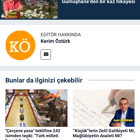
Gümüşhane’den bir kaz hikayesi
EDITÖR HAKKINDA
Kerim Öztürk
Bunlar da ilginizi çekebilir
"Çerçeve yasa" teklifine 242
“Küçük”lerin Zelil Galibiyeti Mi,
isimden tepki: "Türk milleti
Mağlûbiyetin Asaleti Mi?