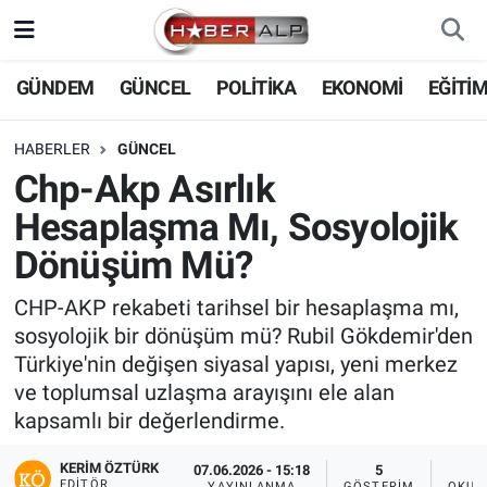
Nöbetçi Eczaneler
GÜNDEM
GÜNCEL
POLİTİKA
EKONOMİ
EĞİTİ
Hava Durumu
HABERLER
GÜNCEL
Chp-Akp Asırlık
Trafik Durumu
Hesaplaşma Mı, Sosyolojik
Süper Lig Puan Durumu ve Fikstür
Dönüşüm Mü?
Tüm Manşetler
CHP-AKP rekabeti tarihsel bir hesaplaşma mı,
sosyolojik bir dönüşüm mü? Rubil Gökdemir'den
Son Dakika Haberleri
Türkiye'nin değişen siyasal yapısı, yeni merkez
ve toplumsal uzlaşma arayışını ele alan
Haber Arşivi
kapsamlı bir değerlendirme.
KERIM ÖZTÜRK
07.06.2026 - 15:18
5
EDITÖR
YAYINLANMA
GÖSTERIM
OKUN