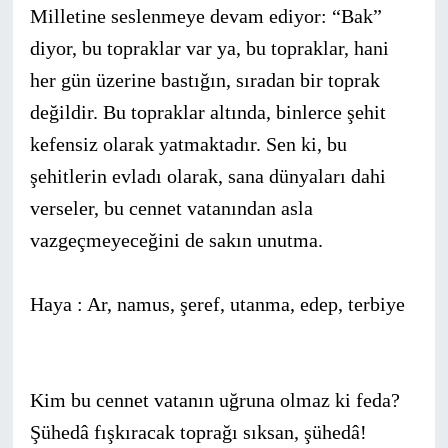
Milletine seslenmeye devam ediyor: “Bak”
diyor, bu toprak­lar var ya, bu topraklar, hani
her gün üzerine bastığın, sıradan bir toprak
değildir. Bu topraklar altında, binlerce şehit
kefensiz ola­rak yatmaktadır. Sen ki, bu
şehitlerin evladı olarak, sana dünyala­rı dahi
verseler, bu cennet vatanından asla
vazgeçmeyeceğini de sakın unutma.
Haya : Ar, namus, şeref, utanma, edep, terbiye
Kim bu cennet vatanın uğruna olmaz ki feda?
Şühedâ fışkıracak toprağı sıksan, şühedâ!