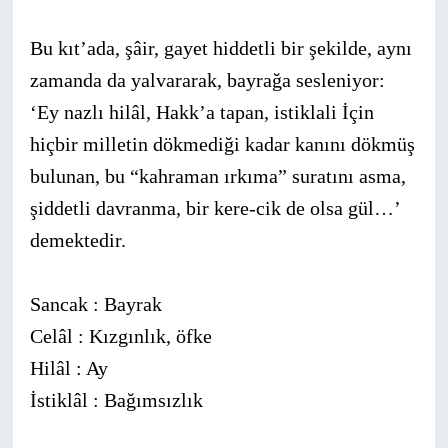
Bu kıt’ada, şâir, gayet hiddetli bir şekilde, aynı
zamanda da yalvararak, bayrağa sesleniyor:
‘Ey nazlı hilâl, Hakk’a tapan, istik­lali İçin
hiçbir milletin dökmediği kadar kanını dökmüş
bulunan, bu “kahraman ırkıma” suratını asma,
şiddetli davranma, bir kere-cik de olsa gül…’
demektedir.
Sancak : Bayrak
Celâl : Kızgınlık, öfke
Hilâl : Ay
İstiklâl : Bağımsızlık