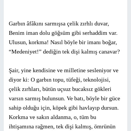
Garbın âfâkını sarmışsa çelik zırhlı duvar,
Benim iman dolu göğsüm gibi serhaddim var.
Ulusun, korkma! Nasıl böyle bir imanı boğar,
“Medeniyet!” dediğin tek dişi kalmış canavar?
Şair, yine kendisine ve milletine sesleniyor ve
diyor ki: O garbın topu, tüfeği, teknolojisi,
çelik zırhları, bütün uçsuz bucak­sız gökleri
varsın sarmış bulunsun. Ve batı, böyle bir güce
sahip olduğu için, köpek gibi havlayıp dursun.
Korkma ve sakın al­danma, o, tüm bu
ihtişamına rağmen, tek dişi kalmış, ömrünün