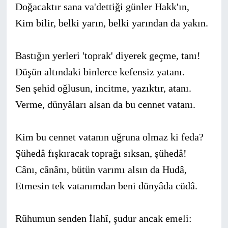
Doğacaktır sana va'dettiği günler Hakk'ın,
Kim bilir, belki yarın, belki yarından da yakın.
Bastığın yerleri 'toprak' diyerek geçme, tanı!
Düşün altındaki binlerce kefensiz yatanı.
Sen şehid oğlusun, incitme, yazıktır, atanı.
Verme, dünyâları alsan da bu cennet vatanı.
Kim bu cennet vatanın uğruna olmaz ki feda?
Şühedâ fışkıracak toprağı sıksan, şühedâ!
Cânı, cânânı, bütün varımı alsın da Hudâ,
Etmesin tek vatanımdan beni dünyâda cüdâ.
Rûhumun senden İlahî, şudur ancak emeli: