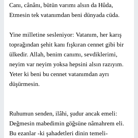
Canı, cânânı, bütün varımı alsın da Hûda,
Etmesin tek vatanımdan beni dünyada cüda.
Yine milletine sesleniyor: Vatanım, her karış
toprağından şe­hit kanı fışkıran cennet gibi bir
ülkedir. Allah, benim canımı, sev­diklerimi,
neyim var neyim yoksa hepsini alsın razıyım.
Yeter ki beni bu cennet vatanımdan ayrı
düşürmesin.
Ruhumun senden, ilâhi, şudur ancak emeli:
Değmesin mabedimin göğsüne nâmahrem eli.
Bu ezanlar -ki şahadetleri dinin temeli-