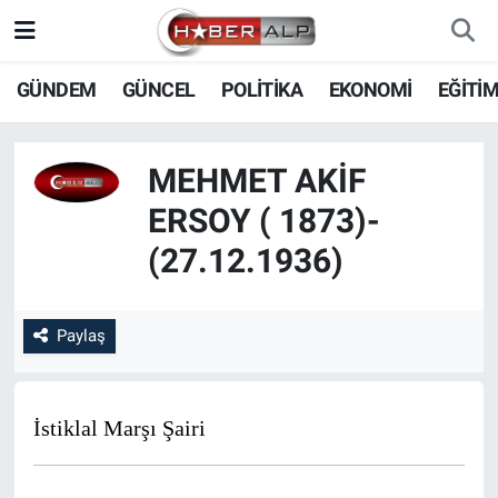
Nöbetçi Eczaneler
GÜNDEM
GÜNCEL
POLİTİKA
EKONOMİ
EĞİTİ
Hava Durumu
MEHMET AKIF
Trafik Durumu
ERSOY ( 1873)-
(27.12.1936)
Süper Lig Puan Durumu ve Fikstür
Tüm Manşetler
Paylaş
Son Dakika Haberleri
Haber Arşivi
İstiklal Marşı Şairi