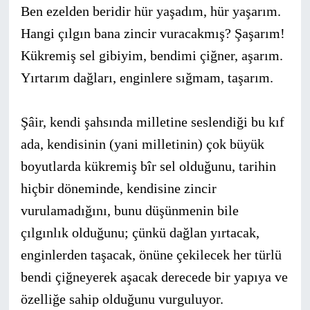
Ben ezelden beridir hür yaşadım, hür yaşarım.
Hangi çılgın bana zincir vuracakmış? Şaşarım!
Kükremiş sel gibiyim, bendimi çiğner, aşarım.
Yırtarım dağları, enginlere sığmam, taşarım.
Şâir, kendi şahsında milletine seslendiği bu kıf
ada, kendisi­nin (yani milletinin) çok büyük
boyutlarda kükremiş bîr sel oldu­ğunu, tarihin
hiçbir döneminde, kendisine zincir
vurulamadığını, bunu düşünmenin bile
çılgınlık olduğunu; çünkü dağlan yırtacak,
enginlerden taşacak, önüne çekilecek her türlü
bendi çiğneyerek aşacak derecede bir yapıya ve
özelliğe sahip olduğunu vurguluyor.