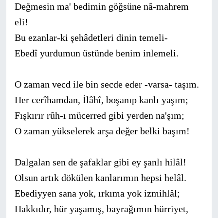
Değmesin ma' bedimin göğsüne nâ-mahrem
eli!
Bu ezanlar-ki şehâdetleri dinin temeli-
Ebedî yurdumun üstünde benim inlemeli.
O zaman vecd ile bin secde eder -varsa- taşım.
Her cerîhamdan, İlâhî, boşanıp kanlı yaşım;
Fışkırır rûh-ı mücerred gibi yerden na'şım;
O zaman yükselerek arşa değer belki başım!
Dalgalan sen de şafaklar gibi ey şanlı hilâl!
Olsun artık dökülen kanlarımın hepsi helâl.
Ebediyyen sana yok, ırkıma yok izmihlâl;
Hakkıdır, hür yaşamış, bayrağımın hürriyet,