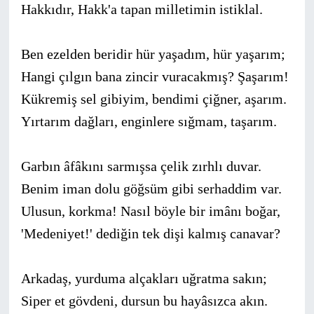
Hakkıdır, Hakk'a tapan milletimin istiklal.
Ben ezelden beridir hür yaşadım, hür yaşarım;
Hangi çılgın bana zincir vuracakmış? Şaşarım!
Kükremiş sel gibiyim, bendimi çiğner, aşarım.
Yırtarım dağları, enginlere sığmam, taşarım.
Garbın âfâkını sarmışsa çelik zırhlı duvar.
Benim iman dolu göğsüm gibi serhaddim var.
Ulusun, korkma! Nasıl böyle bir imânı boğar,
'Medeniyet!' dediğin tek dişi kalmış canavar?
Arkadaş, yurduma alçakları uğratma sakın;
Siper et gövdeni, dursun bu hayâsızca akın.