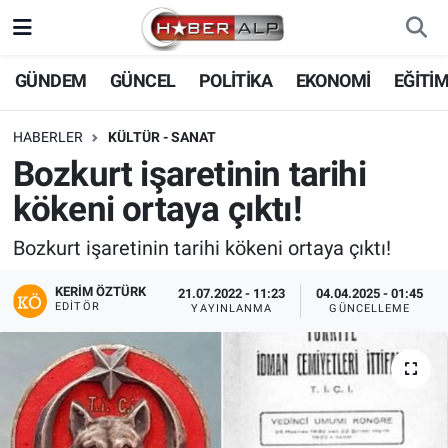
Nöbetçi Eczaneler
GÜNDEM
GÜNCEL
POLİTİKA
EKONOMİ
EĞİTİ
Hava Durumu
HABERLER
KÜLTÜR - SANAT
Bozkurt işaretinin tarihi
Trafik Durumu
kökeni ortaya çıktı!
Süper Lig Puan Durumu ve Fikstür
Bozkurt işaretinin tarihi kökeni ortaya çıktı!
Tüm Manşetler
KERIM ÖZTÜRK
21.07.2022 - 11:23
04.04.2025 - 01:45
EDITÖR
YAYINLANMA
GÜNCELLEME
Son Dakika Haberleri
Haber Arşivi