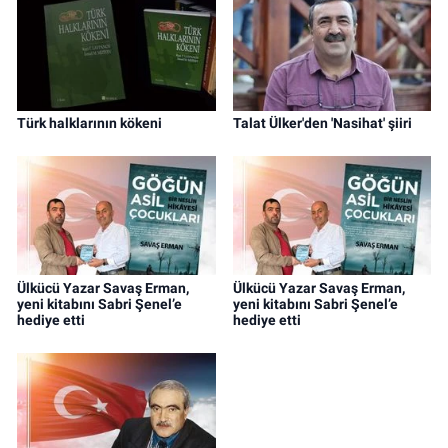
Türk halklarının kökeni
Talat Ülker'den 'Nasihat' şiiri
Ülkücü Yazar Savaş Erman,
Ülkücü Yazar Savaş Erman,
yeni kitabını Sabri Şenel’e
yeni kitabını Sabri Şenel’e
hediye etti
hediye etti