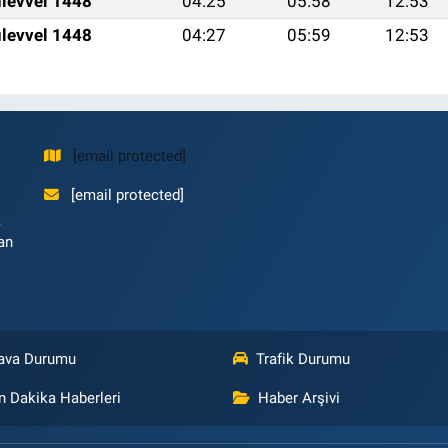
levvel 1448
04:25
05:58
12:53
levvel 1448
04:27
05:59
12:53
[email protected]
[email protected]
,
an
ava Durumu
Trafik Durumu
n Dakika Haberleri
Haber Arşivi