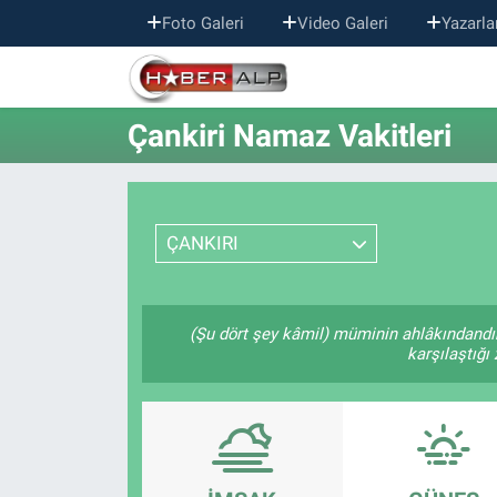
Foto Galeri
Video Galeri
Yazarla
Nöbetçi Eczaneler
Çankiri Namaz Vakitleri
Hava Durumu
Trafik Durumu
ÇANKIRI
Süper Lig Puan Durumu ve Fikstür
Tüm Manşetler
(Şu dört şey kâmil) müminin ahlâkındandı
karşılaştığı
Son Dakika Haberleri
Haber Arşivi