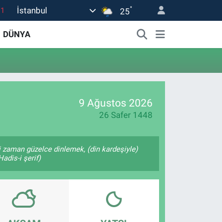
°
İstanbul
.1
25
18
DÜNYA
32
38
0
14
9 Ağustos 2026
26 Safer 1448
 zaman güzelce dinlemek, (din kardeşiyle)
adis-i şerif)