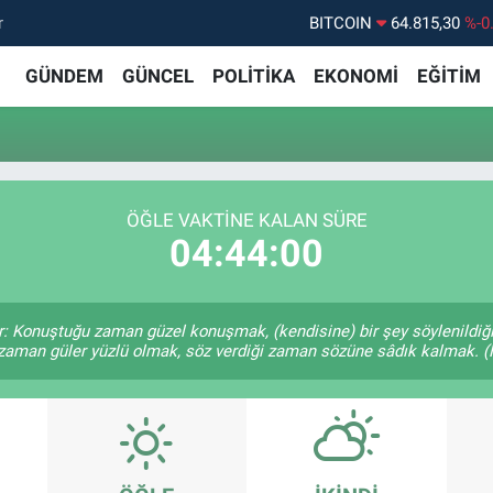
r
BITCOIN
64.815,30
%-0
DOLAR
47,7436
%0.
GÜNDEM
GÜNCEL
POLİTİKA
EKONOMİ
EĞİTİM
EURO
55,2510
%0.
STERLİN
64,4811
%0.
GRAM ALTIN
6660.55
%
ÖĞLE VAKTINE KALAN SÜRE
BİST100
13.779
%-
04:44:00
r: Konuştuğu zaman güzel konuşmak, (kendisine) bir şey söylenildiği
 zaman güler yüzlü olmak, söz verdiği zaman sözüne sâdık kalmak. (H