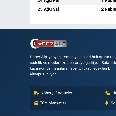
24 Ağu Pts
11 Rebiu
25 Ağu Sal
12 Rebiu
Haber Alp, yepyeni temasıyla sizleri buluştururken
sadelik ve modernizmi bir araya getiriyor. Şatafatt
kaçınıyor ve insanlara haber okuyabilecekleri bir
altyapı sunuyor.
Nöbetçi Eczaneler
H
Tüm Manşetler
So