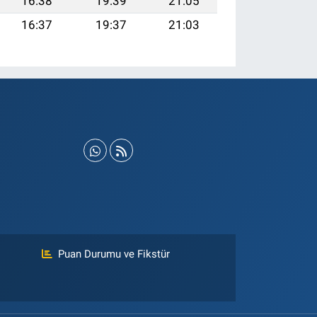
16:38
19:39
21:05
16:37
19:37
21:03
Puan Durumu ve Fikstür