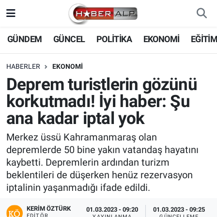
Nöbetçi Eczaneler
GÜNDEM
GÜNCEL
POLİTİKA
EKONOMİ
EĞİTİ
Hava Durumu
HABERLER
EKONOMİ
Deprem turistlerin gözünü
Trafik Durumu
korkutmadı! İyi haber: Şu
Süper Lig Puan Durumu ve Fikstür
ana kadar iptal yok
Tüm Manşetler
Merkez üssü Kahramanmaraş olan
depremlerde 50 bine yakın vatandaş hayatını
Son Dakika Haberleri
kaybetti. Depremlerin ardından turizm
beklentileri de düşerken henüz rezervasyon
Haber Arşivi
iptalinin yaşanmadığı ifade edildi.
KERIM ÖZTÜRK
01.03.2023 - 09:20
01.03.2023 - 09:25
EDITÖR
YAYINLANMA
GÜNCELLEME