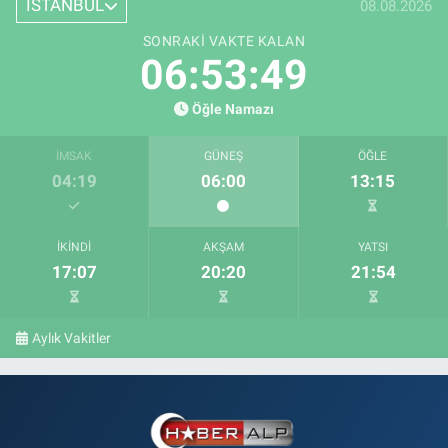
İSTANBUL
08.08.2026
SONRAKI VAKTE KALAN
06:53:48
Öğle Namazı
İMSAK
GÜNEŞ
ÖĞLE
04:19
06:00
13:15
İKINDI
AKŞAM
YATSI
17:07
20:20
21:54
Aylık Vakitler