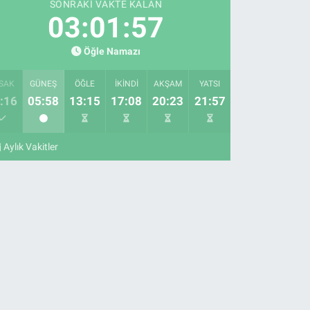
SONRAKI VAKTE KALAN
03:01:56
Öğle Namazı
SAK
GÜNEŞ
ÖĞLE
İKINDI
AKŞAM
YATSI
:16
05:58
13:15
17:08
20:23
21:57
Aylık Vakitler