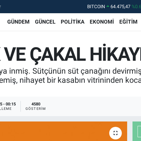
r
BITCOIN
64.475,47
%0.
DOLAR
47,5986
%0.
GÜNDEM
GÜNCEL
POLİTİKA
EKONOMİ
EĞİTİM
EURO
55,0700
%0
STERLİN
64,2438
%0.
VE ÇAKAL HİKAYE
GRAM ALTIN
6518.23
%0.
BİST100
13.703
%
ya inmiş. Sütçünün süt çanağını devirmiş,
iş, nihayet bir kasabın vitrininden koca
5 - 00:15
4580
LLEME
GÖSTERIM