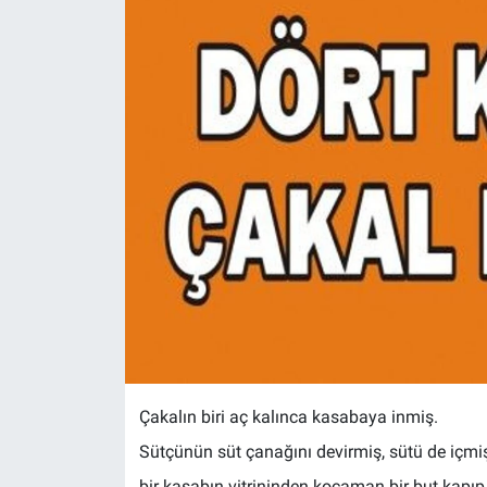
Çakalın biri aç kalınca kasabaya inmiş.
Sütçünün süt çanağını devirmiş, sütü de içmi
bir kasabın vitrininden kocaman bir but kapıp