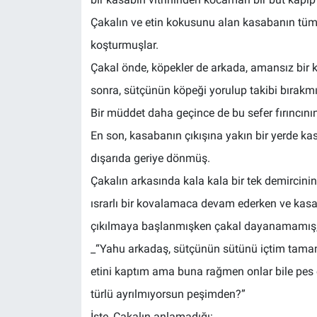
Çakalın ve etin kokusunu alan kasabanın tüm 
koşturmuşlar.
Çakal önde, köpekler de arkada, amansız bi
sonra, sütçünün köpeği yorulup takibi bırakmı
Bir müddet daha geçince de bu sefer fırıncını
En son, kasabanın çıkışına yakın bir yerde kas
dışarıda geriye dönmüş.
Çakalın arkasında kala kala bir tek demircin
ısrarlı bir kovalamaca devam ederken ve kasab
çıkılmaya başlanmışken çakal dayanamamış, 
_“Yahu arkadaş, sütçünün sütünü içtim tamam
etini kaptım ama buna rağmen onlar bile pes et
türlü ayrılmıyorsun peşimden?”
İşte, Çakalın anlamadığı: