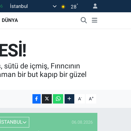
°
İstanbul
66
28
06
DÜNYA
.1
21
Sİ!
39
0
 sütü de içmiş, Fırıncının
man bir but kapıp bir güzel
-
+
A
A
İSTANBUL
06.08.2026