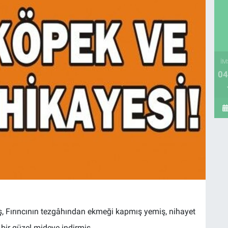
İM
04
ş, Fırıncının tezgâhından ekmeği kapmış yemiş, nihayet
 bir güzel mideye indirmiş.