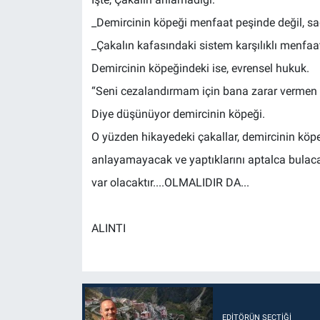
_Demircinin köpeği menfaat peşinde değil, sa
_Çakalın kafasındaki sistem karşılıklı menfaate
Demircinin köpeğindeki ise, evrensel hukuk.
“Seni cezalandırmam için bana zarar vermen şa
Diye düşünüyor demircinin köpeği.
O yüzden hikayedeki çakallar, demircinin köpeğ
anlayamayacak ve yaptıklarını aptalca bulac
var olacaktır....OLMALIDIR DA...
ALINTI
EDITÖRÜN SEÇTIĞI