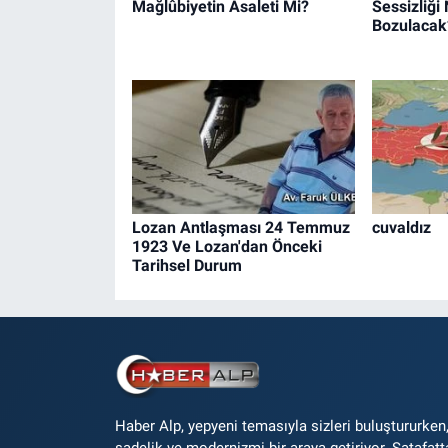
Mağlûbiyetin Asaleti Mi?
Sessizliğ
Bozulacak
Lozan Antlaşması 24 Temmuz
cuvaldız
1923 Ve Lozan'dan Önceki
Tarihsel Durum
Haber Alp, yepyeni temasıyla sizleri buluştururken