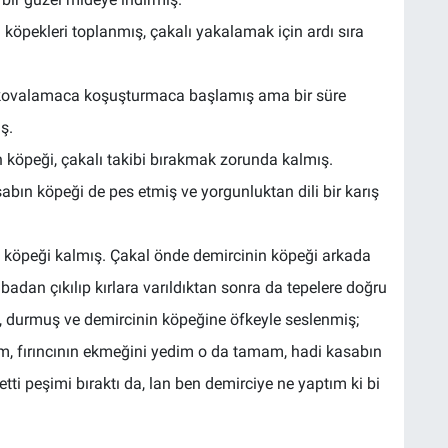
köpekleri toplanmış, çakalı yakalamak için ardı sıra
r kovalamaca koşuşturmaca başlamış ama bir süre
ş.
n köpeği, çakalı takibi bırakmak zorunda kalmış.
abın köpeği de pes etmiş ve yorgunluktan dili bir karış
in köpeği kalmış. Çakal önde demircinin köpeği arkada
adan çıkılıp kırlara varıldıktan sonra da tepelere doğru
durmuş ve demircinin köpeğine öfkeyle seslenmiş;
, fırıncının ekmeğini yedim o da tamam, hadi kasabın
ti peşimi bıraktı da, lan ben demirciye ne yaptım ki bi