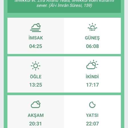
tevekkül et. Zira Allâhü Teâlâ, tevekkül eden kullarını
sever. (Âl-i İmrân Sûresi, 159)
İMSAK
GÜNEŞ
04:25
06:08
ÖĞLE
İKINDI
13:25
17:17
AKŞAM
YATSI
20:31
22:07