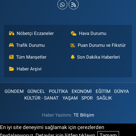
Nöbetçi Eczaneler
Hava Durumu
Trafik Durumu
Puan Durumu ve Fikstür
Tüm Manşetler
Son Dakika Haberleri
Haber Arşivi
GÜNDEM
GÜNCEL
POLİTİKA
EKONOMİ
EĞİTİM
DÜNYA
KÜLTÜR - SANAT
YAŞAM
SPOR
SAĞLIK
Haber Yazılımı:
TE Bilişim
En iyi site deneyimi sağlamak için çerezlerden
faydalanıyoruz. Detaylar için lütfen tıklayın.
Tamam