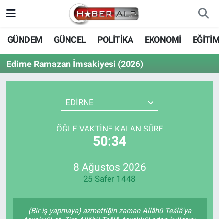
Nöbetçi Eczaneler
GÜNDEM
GÜNCEL
POLİTİKA
EKONOMİ
EĞİTİ
Hava Durumu
Edirne Ramazan İmsakiyesi (2026)
Trafik Durumu
EDİRNE
Süper Lig Puan Durumu ve Fikstür
ÖĞLE VAKTINE KALAN SÜRE
Tüm Manşetler
50:34
Son Dakika Haberleri
8 Ağustos 2026
25 Safer 1448
Haber Arşivi
(Bir iş yapmaya) azmettiğin zaman Allâhü Teâlâ'ya