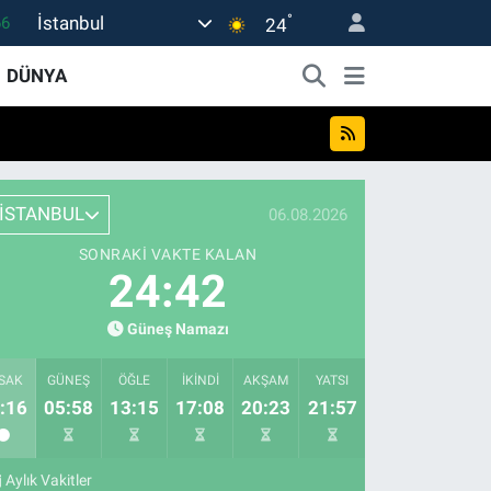
°
İstanbul
66
24
05
DÜNYA
18
22
54
İSTANBUL
06.08.2026
0
SONRAKI VAKTE KALAN
24:42
Güneş Namazı
SAK
GÜNEŞ
ÖĞLE
İKINDI
AKŞAM
YATSI
:16
05:58
13:15
17:08
20:23
21:57
Aylık Vakitler