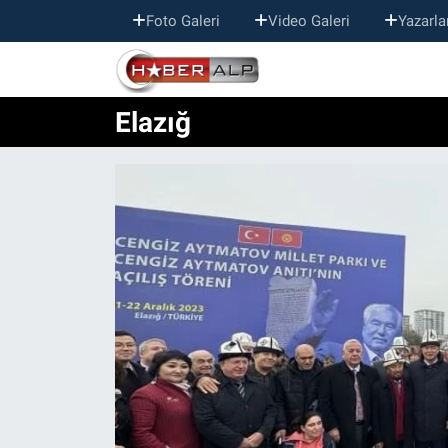
Foto Galeri
Video Galeri
Yazarla
Nöbetçi Eczaneler
Elazığ
Hava Durumu
Trafik Durumu
Süper Lig Puan Durumu ve Fikstür
Tüm Manşetler
Son Dakika Haberleri
Haber Arşivi