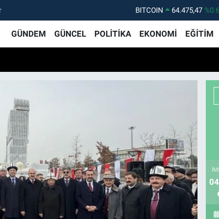
r
BITCOIN
64.475,47
%0.
DOLAR
47,5971
%0.
GÜNDEM
GÜNCEL
POLİTİKA
EKONOMİ
EĞİTİM
EURO
55,1336
%0.
STERLİN
64,2534
%0.
GRAM ALTIN
6527.85
%0.
BİST100
13.703
%
İM
04