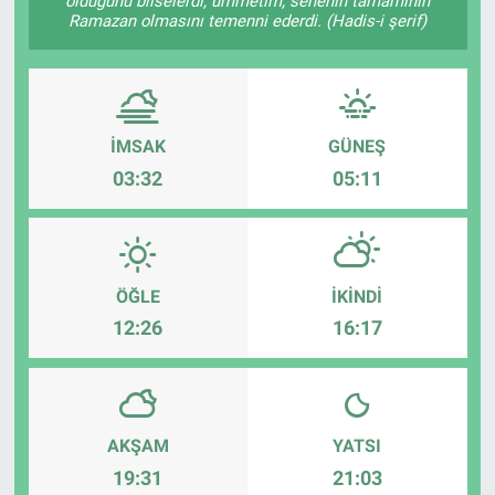
olduğunu bilselerdi, ümmetim, senenin tamamının
Ramazan olmasını temenni ederdi. (Hadis-i şerif)
İMSAK
GÜNEŞ
03:32
05:11
ÖĞLE
İKINDI
12:26
16:17
AKŞAM
YATSI
19:31
21:03