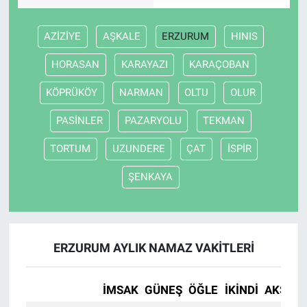
AZİZİYE
AŞKALE
ERZURUM
HINIS
HORASAN
KARAYAZI
KARAÇOBAN
KÖPRÜKÖY
NARMAN
OLTU
OLUR
PASİNLER
PAZARYOLU
TEKMAN
TORTUM
UZUNDERE
ÇAT
İSPİR
ŞENKAYA
ERZURUM AYLIK NAMAZ VAKITLERI
İMSAK
GÜNEŞ
ÖĞLE
İKINDI
AKŞAM