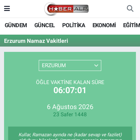
Nöbetçi Eczaneler
GÜNDEM
GÜNCEL
POLİTİKA
EKONOMİ
EĞİTİ
Hava Durumu
Erzurum Namaz Vakitleri
Trafik Durumu
ERZURUM
Süper Lig Puan Durumu ve Fikstür
ÖĞLE VAKTINE KALAN SÜRE
Tüm Manşetler
06:07:01
Son Dakika Haberleri
6 Ağustos 2026
23 Safer 1448
Haber Arşivi
Kullar, Ramazan ayında ne (kadar sevap ve fazilet)