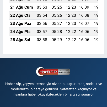
21 Ağu Cum
03:53
05:25
12:23
16:09
19:11
22 Ağu Cts
03:54
05:26
12:23
16:08
19:10
23 Ağu Paz
03:56
05:27
12:23
16:07
19:08
24 Ağu Pts
03:57
05:28
12:22
16:06
19:07
25 Ağu Sal
03:58
05:29
12:22
16:06
19:05
Haber Alp, yepyeni temasıyla sizleri buluştururken, sadelik ve
modernizmi bir araya getiriyor. Şatafattan kaçınıyor ve
insanlara haber okuyabilecekleri bir altyapı sunuyor.