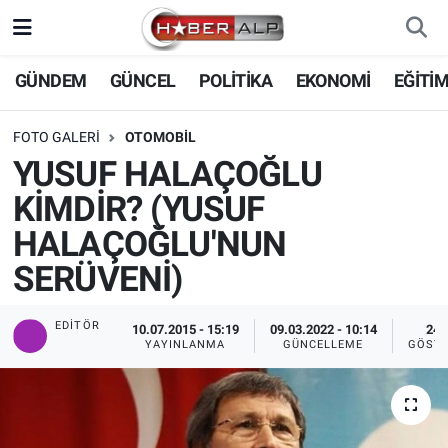
Nöbetçi Eczaneler
GÜNDEM
GÜNCEL
POLİTİKA
EKONOMİ
EĞİTİ
Hava Durumu
FOTO GALERI
OTOMOBIL
YUSUF HALAÇOĞLU
Trafik Durumu
KİMDİR? (YUSUF
Süper Lig Puan Durumu ve Fikstür
HALAÇOĞLU'NUN
SERÜVENİ)
Tüm Manşetler
EDITÖR
Son Dakika Haberleri
10.07.2015 - 15:19
09.03.2022 - 10:14
243
YAYINLANMA
GÜNCELLEME
GÖSTE
Haber Arşivi