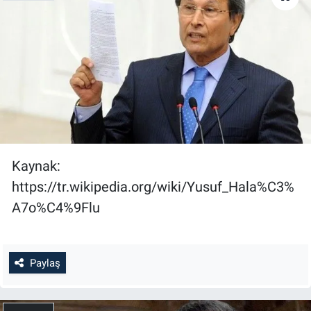
Kaynak:
https://tr.wikipedia.org/wiki/Yusuf_Hala%C3%
A7o%C4%9Flu
Paylaş