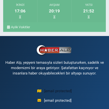
İKINDI
AKŞAM
YATSI
17:06
20:19
21:52
Aylık Vakitler
Haber Alp, yepyeni temasıyla sizleri buluştururken, sadelik ve
modernizmi bir araya getiriyor. Şatafattan kaçınıyor ve
insanlara haber okuyabilecekleri bir altyapı sunuyor.
[email protected]
[email protected]