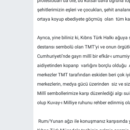
protestodan da öte, bu kutsal dava uğruna t
şehitlerimizin eşleri ve çocukları, şehit anala
ortaya koyup ebediyete göçmüş olan tüm kahr
Ayrıca, yine biliniz ki, Kıbrıs Türk Halkı ağuya
destansı sembolü olan TMT’yi ve onun örgütle
Cumhuriyeti’nde gayrı millî bir efkâr-ı umumiy
aidiyetinden koparıp varlığını borçlu olduğ
merkezler TMT tarafından eskiden beri çok iyi
merkezlerin, medya gücü üzerinden siz ve sizin 
Millî sembollerimize karşı düzenlediği algı s
olup Kuvay-ı Milliye ruhunu rehber edinmiş 
Rum/Yunan ağzı ile konuşmanız karşısında yapt