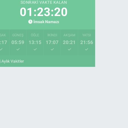
SONRAKI VAKTE KALAN
01:23:19
İmsak Namazı
SAK
GÜNEŞ
ÖĞLE
İKINDI
AKŞAM
YATSI
:17
05:59
13:15
17:07
20:21
21:56
Aylık Vakitler