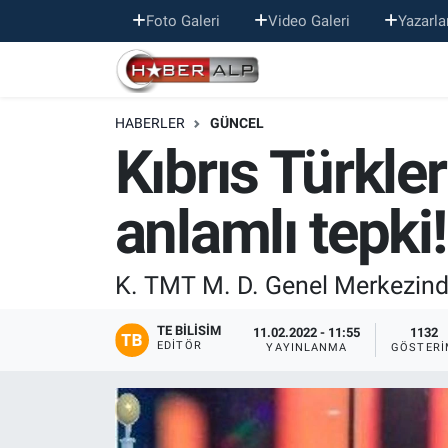
Foto Galeri
Video Galeri
Yazarla
Nöbetçi Eczaneler
HABERLER
GÜNCEL
Hava Durumu
Kıbrıs Türkle
Trafik Durumu
anlamlı tepki!
Süper Lig Puan Durumu ve Fikstür
Tüm Manşetler
K. TMT M. D. Genel Merkezind
Son Dakika Haberleri
TE BILISIM
11.02.2022 - 11:55
1132
EDITÖR
YAYINLANMA
GÖSTERI
Haber Arşivi