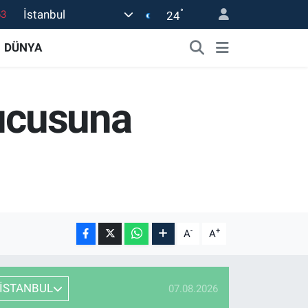
°
İstanbul
24
0
08
DÜNYA
0
45
nucusuna
0
-
+
A
A
İSTANBUL
07.08.2026