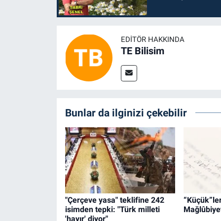
EDITÖR HAKKINDA
TE Bilisim
Bunlar da ilginizi çekebilir
"Çerçeve yasa" teklifine 242
“Küçük”leri
isimden tepki: "Türk milleti
Mağlûbiyet
'hayır' diyor"