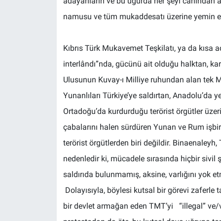
adayanların ve bu uğurda her şeyi canından azi
namusu ve tüm mukaddesatı üzerine yemin edi
Kıbrıs Türk Mukavemet Teşkilatı, ya da kısa ad
interlândı”nda, gücünü ait olduğu halktan, k
Ulusunun Kuvay-ı Milliye ruhundan alan tek M
Yunanlıları Türkiye’ye saldırtan, Anadolu’da 
Ortadoğu’da kurdurduğu terörist örgütler üz
çabalarını halen sürdüren Yunan ve Rum işbi
terörist örgütlerden biri değildir. Binaenaley
nedenledir ki, mücadele sırasında hiçbir sivi
saldırıda bulunmamış, aksine, varlığını yok etm
Dolayısıyla, böylesi kutsal bir görevi zaferle t
bir devlet armağan eden TMT’yi “illegal” ve/v