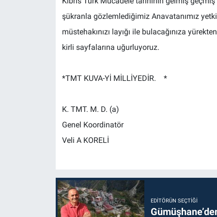
Kıbrıs Türk Mücadele tarihinin gelmiş geçmi
şükranla gözlemlediğimiz Anavatanımız yetkil
müstehakınızı layığı ile bulacağınıza yürekten 
kirli sayfalarına uğurluyoruz.
*TMT KUVA-Yİ MİLLİYEDİR. *
K. TMT. M. D. (a)
Genel Koordinatör
Veli A KORELİ
EDITÖRÜN SEÇTIĞI
Gümüşhane’den 