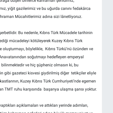
oprağa düşen binlerce kahraman şehidimiz,
rımız, yiğit gazilerimiz ve bu uğurda canını fedakârca
aman Mücahitlerimiz adına sizi lânetliyoruz.
 şerbetlidir. Bu nedenle, Kıbrıs Türk Mücadele tarihinin
diği mücadeleyi kötüleyerek Kuzey Kıbrıs Türk
e oluşturmayı, böylelikle, Kıbrıs Türkü’nü özünden ve
u Anavatanından soğutmayı hedefleyen emperyal
 bilinmektedir ve hiç şüpheniz olmasın ki, bu
gibi gazeteci kisvesi giydirilmiş diğer tetikçiler eliyle
uikastlarının, Kuzey Kıbrıs Türk Cumhuriyeti’nde egemen
olan TMT ruhu karşısında başarıya ulaşma şansı yoktur.
ıkları açıklamaları ve attıkları yerinde adımları,