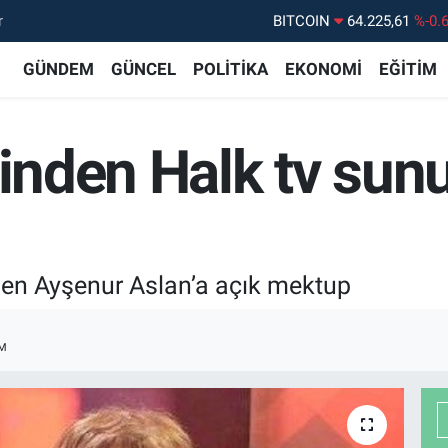
r
DOLAR
47,6704
%
EURO
55,0406
%-0.
GÜNDEM
GÜNCEL
POLİTİKA
EKONOMİ
EĞİTİM
STERLİN
64,2143
%
GRAM ALTIN
6510.40
%0.
rinden Halk tv su
BİST100
13.799
%7
en Ayşenur Aslan’a açık mektup
M