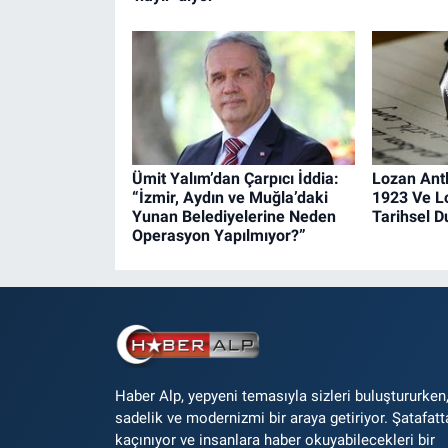
Ümit Yalım’dan Çarpıcı İddia:
Lozan Ant
“İzmir, Aydın ve Muğla’daki
1923 Ve L
Yunan Belediyelerine Neden
Tarihsel 
Operasyon Yapılmıyor?”
Haber Alp, yepyeni temasıyla sizleri buluştururken
sadelik ve modernizmi bir araya getiriyor. Şatafatt
kaçınıyor ve insanlara haber okuyabilecekleri bir