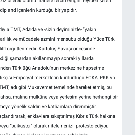
z bilerek ölümü ihanete tercih ettiğini teyiden şerefi
p and içenlerin kurduğu bir yapıdır.
ıyla TMT, Ada’da ve -sizin deyiminizle- “yakın
ararlılık ve mücadele azmini mensubu olduğu Yüce Türk
illî örgütlenmedir. Kurtuluş Savaşı öncesinde
yediği şamardan akıllanmayıp sonraki yıllarda
erinden Türklüğü Anadolu’nun merkezine hapsetme
rlikçisi Emperyal merkezlerin kurdurduğu EOKA, PKK vb
h, TMT, adı gibi Mukavemet temelinde hareket etmiş, bu
l şahsa, malına mülküne veya yerleşim yerine herhangi bir
eye yönelik saldırı ve katliamlara direnmiştir.
açlandırarak, enklavlara sıkıştırılmış Kıbrıs Türk halkına
eya “suikastçı” olarak nitelemenizi protesto ediyor,