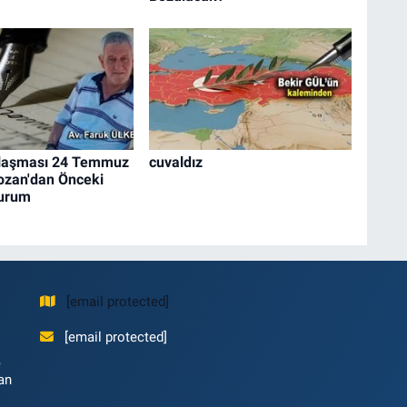
laşması 24 Temmuz
cuvaldız
ozan'dan Önceki
Durum
[email protected]
[email protected]
,
an