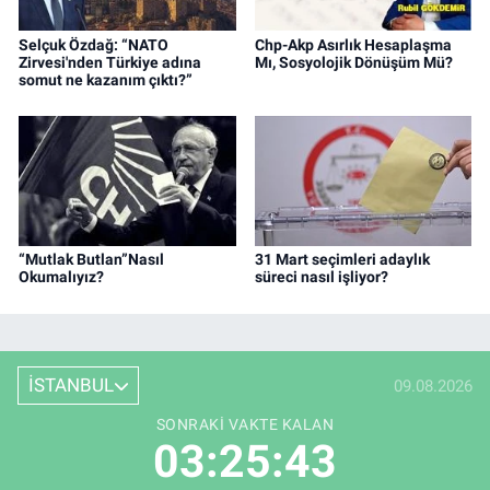
Selçuk Özdağ: “NATO
Chp-Akp Asırlık Hesaplaşma
Zirvesi'nden Türkiye adına
Mı, Sosyolojik Dönüşüm Mü?
somut ne kazanım çıktı?”
“Mutlak Butlan”Nasıl
31 Mart seçimleri adaylık
Okumalıyız?
süreci nasıl işliyor?
İSTANBUL
09.08.2026
SONRAKI VAKTE KALAN
03:25:42