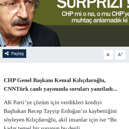
Paylaş
-
+
A
A
CHP Genel Başkanı Kemal Kılıçdaroğlu,
CNNTürk canlı yayınında soruları yanıtladı...
AK Parti’ye çözüm için verdikleri krediyi
Başbakan Recep Tayyip Erdoğan’ın kaybettiğini
söyleyen Kılıçdaroğlu, akil insanlar için ise “Bu
kadar temel bir sorunun bu denli