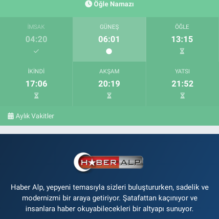
Öğle Namazı
İMSAK
GÜNEŞ
ÖĞLE
04:20
06:01
13:15
İKINDI
AKŞAM
YATSI
17:06
20:19
21:52
Aylık Vakitler
Haber Alp, yepyeni temasıyla sizleri buluştururken, sadelik ve
modernizmi bir araya getiriyor. Şatafattan kaçınıyor ve
insanlara haber okuyabilecekleri bir altyapı sunuyor.