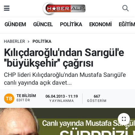
Nöbetçi Eczaneler
GÜNDEM
GÜNCEL
POLİTİKA
EKONOMİ
EĞİTİ
Hava Durumu
HABERLER
POLİTİKA
Kılıçdaroğlu'ndan Sarıgül'e
Trafik Durumu
''büyükşehir'' çağrısı
Süper Lig Puan Durumu ve Fikstür
CHP lideri Kılıçdaroğlu'ndan Mustafa Sarıgül'e
canlı yayında açık davet...
Tüm Manşetler
TE BILISIM
06.04.2013 - 11:19
667
Son Dakika Haberleri
EDITÖR
YAYINLANMA
GÖSTERIM
Haber Arşivi