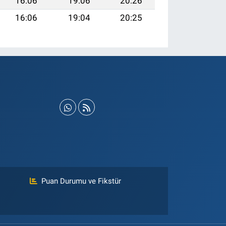
16:06
19:06
20:26
16:06
19:04
20:25
Puan Durumu ve Fikstür