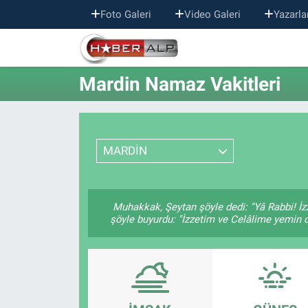
Foto Galeri
Video Galeri
Yazarla
Nöbetçi Eczaneler
Mardin Namaz Vakitleri
Hava Durumu
Trafik Durumu
MARDİN
Süper Lig Puan Durumu ve Fikstür
Tüm Manşetler
Muhakkak, Şeytan şöyle dedi: "Yâ Rabbi! İz
şöyle buyurdu: "İzzetim ve Celâlime yemin o
Son Dakika Haberleri
Haber Arşivi