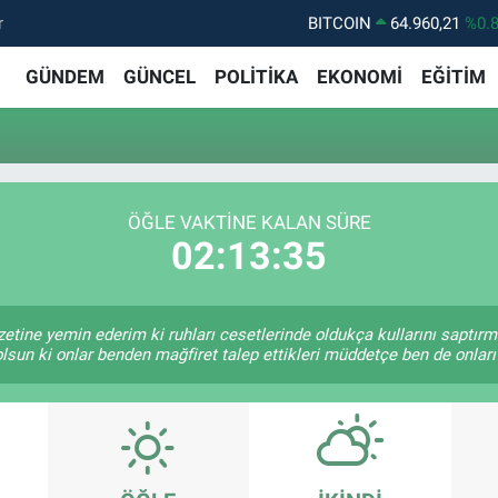
r
BITCOIN
64.960,21
%0.
DOLAR
47,7436
%0.
GÜNDEM
GÜNCEL
POLİTİKA
EKONOMİ
EĞİTİM
EURO
55,2510
%0.
STERLİN
64,4811
%0.
GRAM ALTIN
6660.55
%0.
ÖĞLE VAKTINE KALAN SÜRE
BİST100
13.779
%-
02:13:35
zetine yemin ederim ki ruhları cesetlerinde oldukça kullarını saptır
lsun ki onlar benden mağfiret talep ettikleri müddetçe ben de onlar