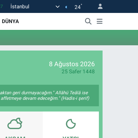
°
İstanbul
87
24
18
DÜNYA
32
38
03
14
8 Ağustos 2026
25 Safer 1448
maktan geri durmayacağım." Allâhü Teâlâ ise
ı affetmeye devam edeceğim." (Hadis-i şerif)