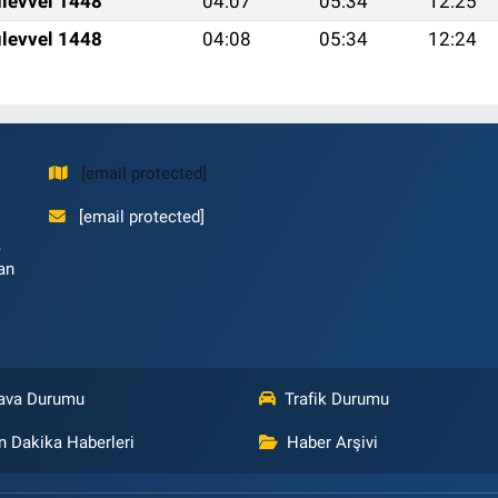
levvel 1448
04:07
05:34
12:25
levvel 1448
04:08
05:34
12:24
[email protected]
[email protected]
,
an
ava Durumu
Trafik Durumu
n Dakika Haberleri
Haber Arşivi