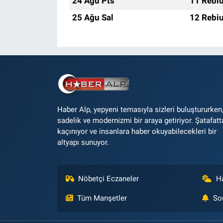
24 Ağu Pts
11 Rebiu
25 Ağu Sal
12 Rebiu
Haber Alp, yepyeni temasıyla sizleri buluştururken
sadelik ve modernizmi bir araya getiriyor. Şatafatt
kaçınıyor ve insanlara haber okuyabilecekleri bir
altyapı sunuyor.
Nöbetçi Eczaneler
H
Tüm Manşetler
So