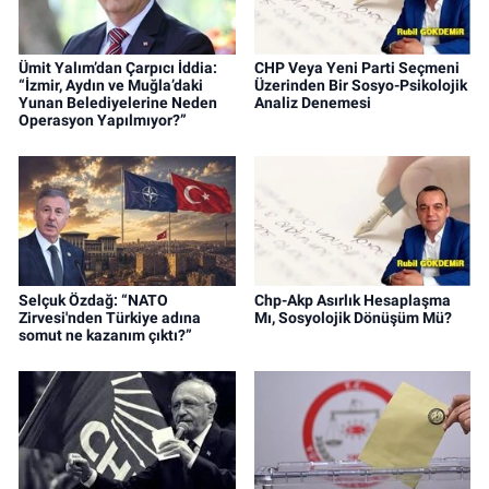
Ümit Yalım’dan Çarpıcı İddia:
CHP Veya Yeni Parti Seçmeni
“İzmir, Aydın ve Muğla’daki
Üzerinden Bir Sosyo-Psikolojik
Yunan Belediyelerine Neden
Analiz Denemesi
Operasyon Yapılmıyor?”
Selçuk Özdağ: “NATO
Chp-Akp Asırlık Hesaplaşma
Zirvesi'nden Türkiye adına
Mı, Sosyolojik Dönüşüm Mü?
somut ne kazanım çıktı?”