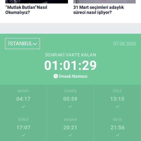
“Mutlak Butlan”Nasıl
31 Mart seçimleri adaylık
Okumalıyız?
süreci nasıl işliyor?
İSTANBUL
07.08.2026
SONRAKI VAKTE KALAN
01:01:29
İmsak Namazı
İMSAK
GÜNEŞ
ÖĞLE
04:17
05:59
13:15
İKINDI
AKŞAM
YATSI
17:07
20:21
21:56