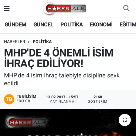
Nöbetçi Eczaneler
GÜNDEM
GÜNCEL
POLİTİKA
EKONOMİ
EĞİTİ
Hava Durumu
HABERLER
POLİTİKA
MHP'DE 4 ÖNEMLİ İSİM
Trafik Durumu
İHRAÇ EDİLİYOR!
Süper Lig Puan Durumu ve Fikstür
MHP'de 4 isim ihraç talebiyle disipline sevk
edildi.
Tüm Manşetler
TE BILISIM
13.02.2017 - 15:57
2168
Son Dakika Haberleri
EDITÖR
YAYINLANMA
GÖSTERIM
Haber Arşivi