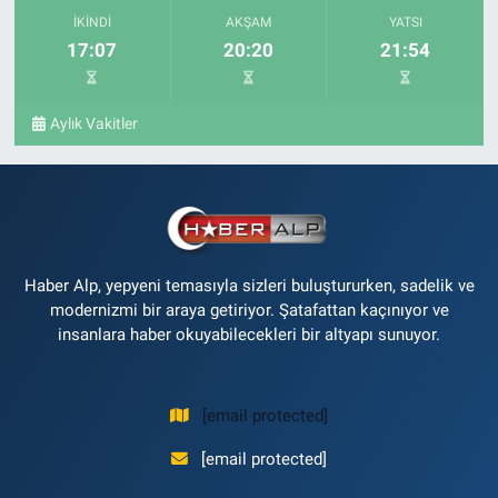
İKINDI
AKŞAM
YATSI
17:07
20:20
21:54
Aylık Vakitler
Haber Alp, yepyeni temasıyla sizleri buluştururken, sadelik ve
modernizmi bir araya getiriyor. Şatafattan kaçınıyor ve
insanlara haber okuyabilecekleri bir altyapı sunuyor.
[email protected]
[email protected]