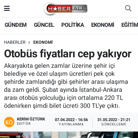
Nöbetçi Eczaneler
GÜNDEM
GÜNCEL
POLİTİKA
EKONOMİ
EĞİTİ
Hava Durumu
HABERLER
EKONOMİ
Otobüs fiyatları cep yakıyor
Trafik Durumu
Akaryakıta gelen zamlar üzerine şehir içi
Süper Lig Puan Durumu ve Fikstür
belediye ve özel ulaşım ücretleri pek çok
şehirde zamlandığı gibi şehirler arası ulaşıma
Tüm Manşetler
da zam geldi. Şubat ayında İstanbul-Ankara
arası otobüs yolculuğu için ortalama 220 TL
Son Dakika Haberleri
ödenirken şimdi bilet ücreti 300 TL’ye çıktı.
Haber Arşivi
KERIM ÖZTÜRK
07.04.2022 - 16:56
31.05.2022 - 21:21
EDITÖR
YAYINLANMA
GÜNCELLEME