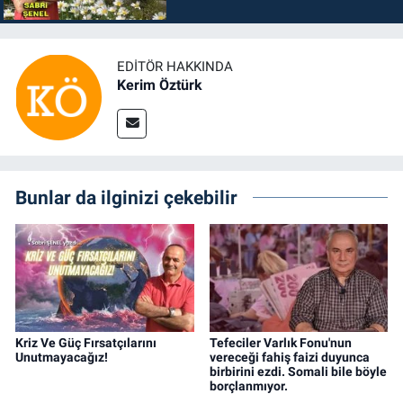
EDITÖR HAKKINDA
Kerim Öztürk
Bunlar da ilginizi çekebilir
Kriz Ve Güç Fırsatçılarını
Tefeciler Varlık Fonu'nun
Unutmayacağız!
vereceği fahiş faizi duyunca
birbirini ezdi. Somali bile böyle
borçlanmıyor.