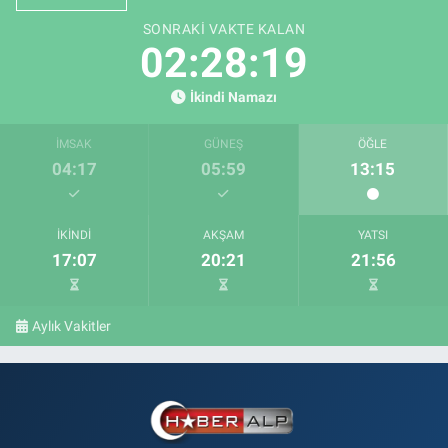
SONRAKI VAKTE KALAN
02:28:18
İkindi Namazı
İMSAK
GÜNEŞ
ÖĞLE
04:17
05:59
13:15
İKINDI
AKŞAM
YATSI
17:07
20:21
21:56
Aylık Vakitler