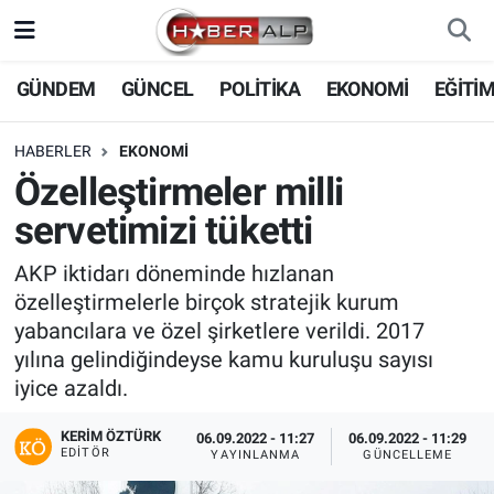
Nöbetçi Eczaneler
GÜNDEM
GÜNCEL
POLİTİKA
EKONOMİ
EĞİTİ
Hava Durumu
HABERLER
EKONOMİ
Özelleştirmeler milli
Trafik Durumu
servetimizi tüketti
Süper Lig Puan Durumu ve Fikstür
AKP iktidarı döneminde hızlanan
özelleştirmelerle birçok stratejik kurum
Tüm Manşetler
yabancılara ve özel şirketlere verildi. 2017
yılına gelindiğindeyse kamu kuruluşu sayısı
Son Dakika Haberleri
iyice azaldı.
Haber Arşivi
KERIM ÖZTÜRK
06.09.2022 - 11:27
06.09.2022 - 11:29
EDITÖR
YAYINLANMA
GÜNCELLEME