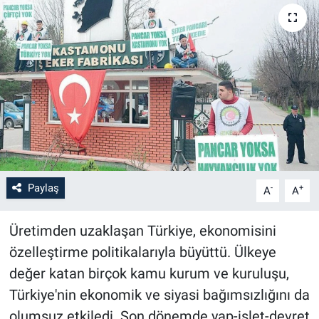
Paylaş
-
+
A
A
Üretimden uzaklaşan Türkiye, ekonomisini
özelleştirme politikalarıyla büyüttü. Ülkeye
değer katan birçok kamu kurum ve kuruluşu,
Türkiye'nin ekonomik ve siyasi bağımsızlığını da
olumsuz etkiledi. Son dönemde yap-işlet-devret