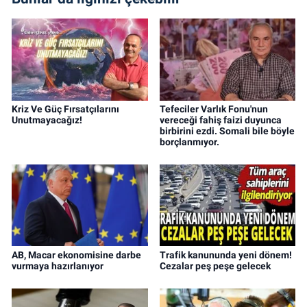
Kriz Ve Güç Fırsatçılarını
Tefeciler Varlık Fonu'nun
Unutmayacağız!
vereceği fahiş faizi duyunca
birbirini ezdi. Somali bile böyle
borçlanmıyor.
AB, Macar ekonomisine darbe
Trafik kanununda yeni dönem!
vurmaya hazırlanıyor
Cezalar peş peşe gelecek