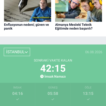
Enflasyonun nedeni; güven ve
Almanya Mesleki Teknik
panik
Eğitimde neden başarılı?
İSTANBUL
06.08.2026
SONRAKI VAKTE KALAN
42:15
İmsak Namazı
İMSAK
GÜNEŞ
ÖĞLE
04:16
05:58
13:15