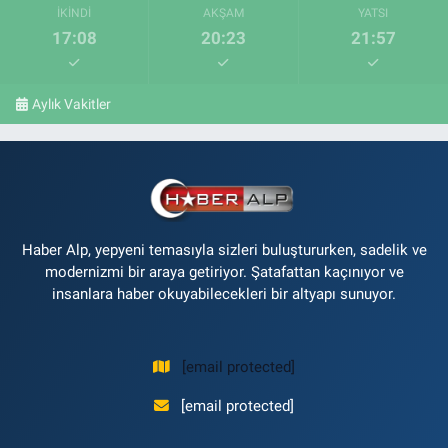
İKINDI
AKŞAM
YATSI
17:08
20:23
21:57
Aylık Vakitler
Haber Alp, yepyeni temasıyla sizleri buluştururken, sadelik ve
modernizmi bir araya getiriyor. Şatafattan kaçınıyor ve
insanlara haber okuyabilecekleri bir altyapı sunuyor.
[email protected]
[email protected]