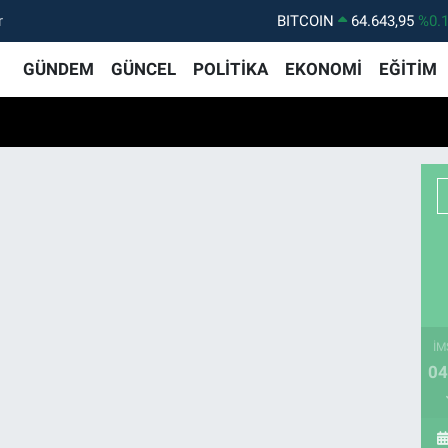
r
BITCOIN
64.643,95
%0.
DOLAR
47,6704
%
GÜNDEM
GÜNCEL
POLİTİKA
EKONOMİ
EĞİTİM
EURO
55,0406
%-0.
STERLİN
64,2143
%
GRAM ALTIN
6500.87
%0.
BİST100
13.799
%7
İM
04