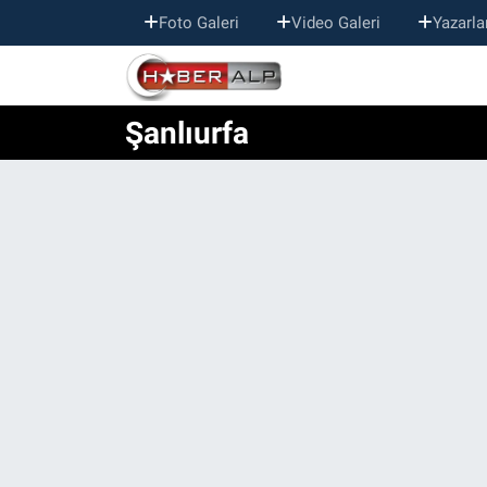
Foto Galeri
Video Galeri
Yazarla
Nöbetçi Eczaneler
Şanlıurfa
Hava Durumu
Trafik Durumu
Süper Lig Puan Durumu ve Fikstür
Tüm Manşetler
Son Dakika Haberleri
Haber Arşivi