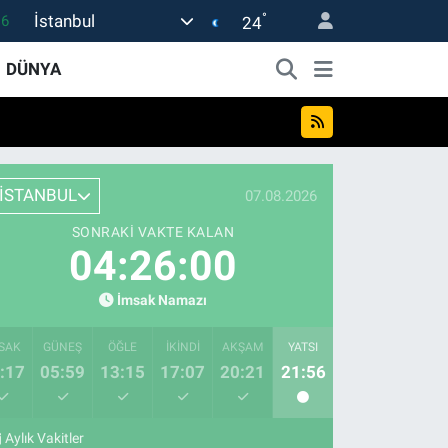
°
İstanbul
16
24
0
DÜNYA
08
0
12
İSTANBUL
07.08.2026
0
SONRAKI VAKTE KALAN
04:25:59
İmsak Namazı
SAK
GÜNEŞ
ÖĞLE
İKINDI
AKŞAM
YATSI
:17
05:59
13:15
17:07
20:21
21:56
Aylık Vakitler