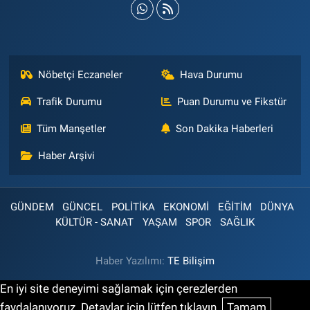
Nöbetçi Eczaneler
Hava Durumu
Trafik Durumu
Puan Durumu ve Fikstür
Tüm Manşetler
Son Dakika Haberleri
Haber Arşivi
GÜNDEM
GÜNCEL
POLİTİKA
EKONOMİ
EĞİTİM
DÜNYA
KÜLTÜR - SANAT
YAŞAM
SPOR
SAĞLIK
Haber Yazılımı:
TE Bilişim
En iyi site deneyimi sağlamak için çerezlerden
faydalanıyoruz. Detaylar için lütfen tıklayın.
Tamam