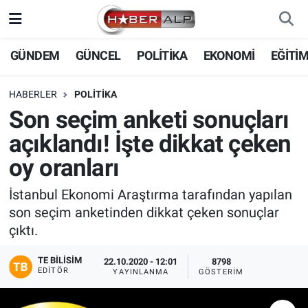
Nöbetçi Eczaneler
GÜNDEM
GÜNCEL
POLİTİKA
EKONOMİ
EĞİTİ
Hava Durumu
HABERLER
POLİTİKA
Son seçim anketi sonuçları
Trafik Durumu
açıklandı! İşte dikkat çeken
Süper Lig Puan Durumu ve Fikstür
oy oranları
Tüm Manşetler
İstanbul Ekonomi Araştırma tarafından yapılan
son seçim anketinden dikkat çeken sonuçlar
Son Dakika Haberleri
çıktı.
TE BILISIM
Haber Arşivi
22.10.2020 - 12:01
8798
EDITÖR
YAYINLANMA
GÖSTERIM