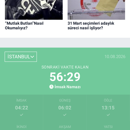
“Mutlak Butlan”Nasıl
31 Mart seçimleri adaylık
Okumalıyız?
süreci nasıl işliyor?
İSTANBUL
10.08.2026
SONRAKI VAKTE KALAN
56:28
İmsak Namazı
İMSAK
GÜNEŞ
ÖĞLE
04:22
06:02
13:15
İKINDI
AKŞAM
YATSI