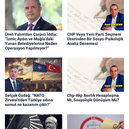
Ümit Yalım’dan Çarpıcı İddia:
CHP Veya Yeni Parti Seçmeni
“İzmir, Aydın ve Muğla’daki
Üzerinden Bir Sosyo-Psikolojik
Yunan Belediyelerine Neden
Analiz Denemesi
Operasyon Yapılmıyor?”
Selçuk Özdağ: “NATO
Chp-Akp Asırlık Hesaplaşma
Zirvesi'nden Türkiye adına
Mı, Sosyolojik Dönüşüm Mü?
somut ne kazanım çıktı?”