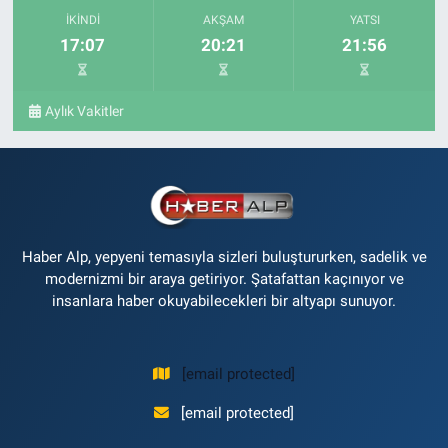
İKINDI
AKŞAM
YATSI
17:07
20:21
21:56
Aylık Vakitler
Haber Alp, yepyeni temasıyla sizleri buluştururken, sadelik ve
modernizmi bir araya getiriyor. Şatafattan kaçınıyor ve
insanlara haber okuyabilecekleri bir altyapı sunuyor.
[email protected]
[email protected]