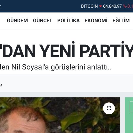
BITCOIN
64.840,97
%-0.
r
DOLAR
47,7436
%0.
GÜNDEM
GÜNCEL
POLİTİKA
EKONOMİ
EĞİTİM
EURO
55,2510
%0.
STERLİN
64,4811
%0.
DAN YENİ PARTİY
GRAM ALTIN
6660.55
%
BİST100
13.779
%-
 Nil Soysal'a görüşlerini anlattı..
M