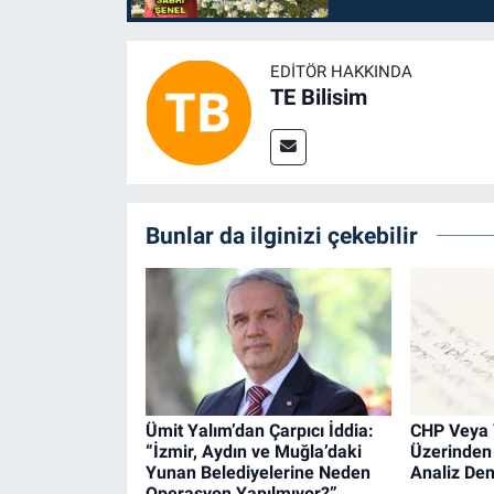
EDITÖR HAKKINDA
TE Bilisim
Bunlar da ilginizi çekebilir
Ümit Yalım’dan Çarpıcı İddia:
CHP Veya 
“İzmir, Aydın ve Muğla’daki
Üzerinden 
Yunan Belediyelerine Neden
Analiz De
Operasyon Yapılmıyor?”