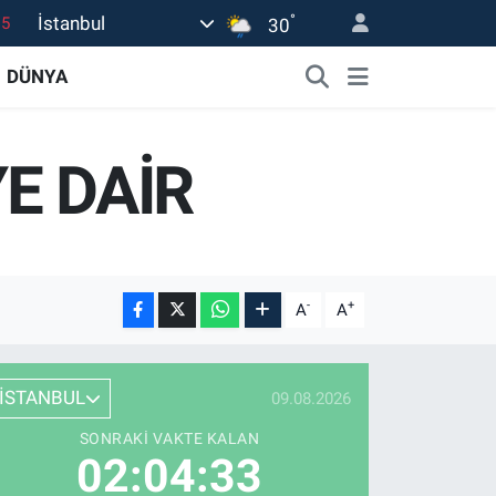
15
°
İstanbul
30
18
DÜNYA
32
38
E DAİR
0
14
-
+
A
A
İSTANBUL
09.08.2026
SONRAKI VAKTE KALAN
02:04:32