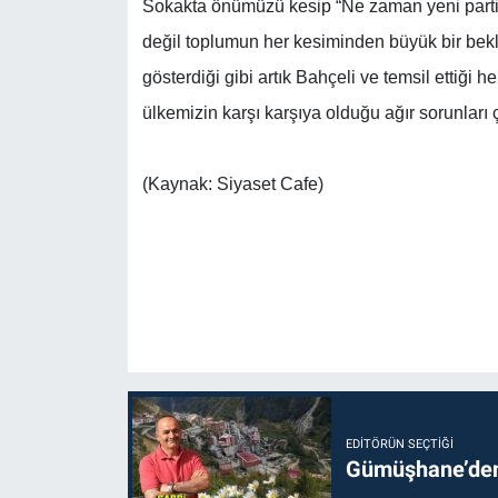
Sokakta önümüzü kesip “Ne zaman yeni parti
değil toplumun her kesiminden büyük bir bek
gösterdiği gibi artık Bahçeli ve temsil ettiğ
ülkemizin karşı karşıya olduğu ağır sorunları
(Kaynak: Siyaset Cafe)
EDITÖRÜN SEÇTIĞI
Gümüşhane’den 