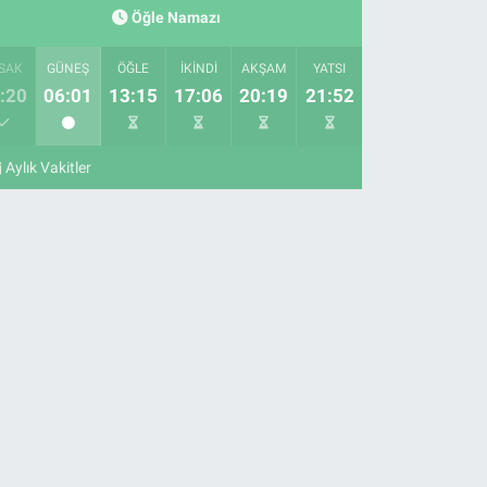
Öğle Namazı
SAK
GÜNEŞ
ÖĞLE
İKINDI
AKŞAM
YATSI
:20
06:01
13:15
17:06
20:19
21:52
Aylık Vakitler