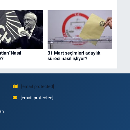
tlan”Nasıl
31 Mart seçimleri adaylık
z?
süreci nasıl işliyor?
[email protected]
[email protected]
,
an