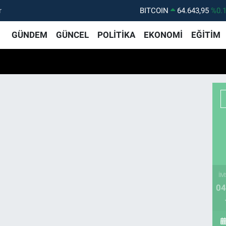
r
BITCOIN
64.643,95
%0.
DOLAR
47,6006
%0.
GÜNDEM
GÜNCEL
POLİTİKA
EKONOMİ
EĞİTİM
EURO
55,0250
%0.
STERLİN
64,2398
%0
GRAM ALTIN
6500.87
%0.
BİST100
13.799
%7
İM
04