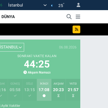
°
İstanbul
16
25
06
DÜNYA
02
.2
12
İSTANBUL
06.08.2026
0
SONRAKI VAKTE KALAN
44:25
Akşam Namazı
SAK
GÜNEŞ
ÖĞLE
İKINDI
AKŞAM
YATSI
:16
05:58
13:15
17:08
20:23
21:57
Aylık Vakitler