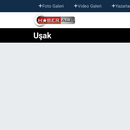
Foto Galeri
Video Galeri
Yazarla
Nöbetçi Eczaneler
Uşak
Hava Durumu
Trafik Durumu
Süper Lig Puan Durumu ve Fikstür
Tüm Manşetler
Son Dakika Haberleri
Haber Arşivi