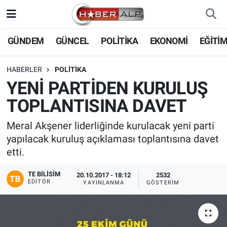
Nöbetçi Eczaneler
GÜNDEM
GÜNCEL
POLİTİKA
EKONOMİ
EĞİTİ
Hava Durumu
HABERLER
POLİTİKA
YENİ PARTİDEN KURULUŞ
Trafik Durumu
TOPLANTISINA DAVET
Süper Lig Puan Durumu ve Fikstür
Meral Akşener liderliğinde kurulacak yeni parti
yapılacak kuruluş açıklaması toplantısına davet
Tüm Manşetler
etti.
Son Dakika Haberleri
TE BILISIM
20.10.2017 - 18:12
2532
EDITÖR
YAYINLANMA
GÖSTERIM
Haber Arşivi