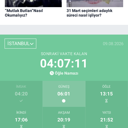
“Mutlak Butlan”Nasıl
31 Mart seçimleri adaylık
Okumalıyız?
süreci nasıl işliyor?
İSTANBUL
09.08.2026
SONRAKI VAKTE KALAN
04:07:11
Öğle Namazı
İMSAK
GÜNEŞ
ÖĞLE
04:20
06:01
13:15
İKINDI
AKŞAM
YATSI
17:06
20:19
21:52