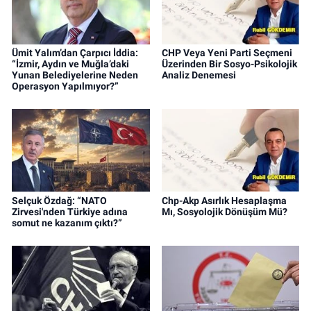
Ümit Yalım’dan Çarpıcı İddia:
CHP Veya Yeni Parti Seçmeni
“İzmir, Aydın ve Muğla’daki
Üzerinden Bir Sosyo-Psikolojik
Yunan Belediyelerine Neden
Analiz Denemesi
Operasyon Yapılmıyor?”
Selçuk Özdağ: “NATO
Chp-Akp Asırlık Hesaplaşma
Zirvesi'nden Türkiye adına
Mı, Sosyolojik Dönüşüm Mü?
somut ne kazanım çıktı?”