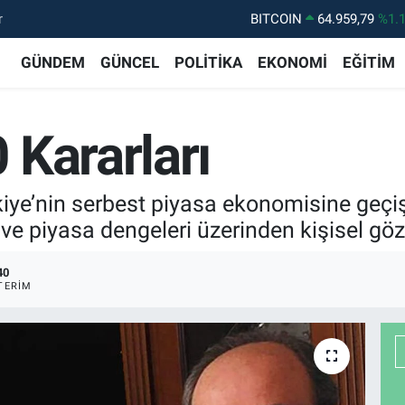
r
DOLAR
47,7436
%0.
EURO
55,2510
%0.
GÜNDEM
GÜNCEL
POLİTİKA
EKONOMİ
EĞİTİM
STERLİN
64,4811
%0.
GRAM ALTIN
6660.55
%0.
 Kararları
BİST100
13.779
%-
BITCOIN
64.959,79
%1.
iye’nin serbest piyasa ekonomisine geçiş 
 ve piyasa dengeleri üzerinden kişisel gözl
40
TERIM