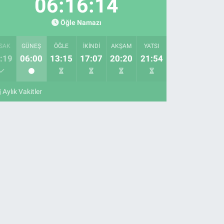
06:16:13
Öğle Namazı
SAK
GÜNEŞ
ÖĞLE
İKINDI
AKŞAM
YATSI
:19
06:00
13:15
17:07
20:20
21:54
Aylık Vakitler