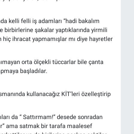
da kelli felli iş adamları “hadi bakalım
birbirlerine şakalar yaptıklarında yirmili
n hiç ihracat yapmamışlar mı diye hayretler
mayan orta ölçekli tüccarlar bile çanta
yapmaya başladılar.
nsmanında kullanacağız KİT’leri özelleştirip
zıları da “ Sattırmam!” desede sonradan
ılar” ama satmak bir tarafa maalesef