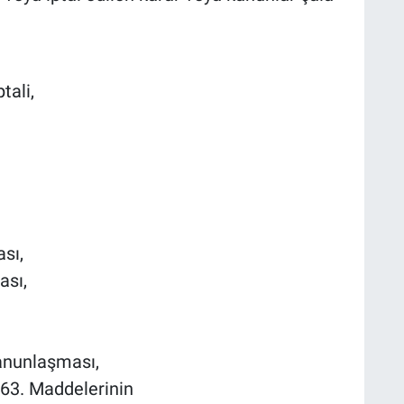
tali,
sı,
ası,
kanunlaşması,
63. Maddelerinin