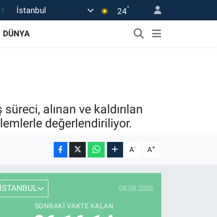
°
İstanbul
18
24
32
DÜNYA
38
03
14
11
süreci, alınan ve kaldırılan
emlerle değerlendiriliyor.
-
+
A
A
İSTANBUL
08.08.2026
SONRAKI VAKTE KALAN