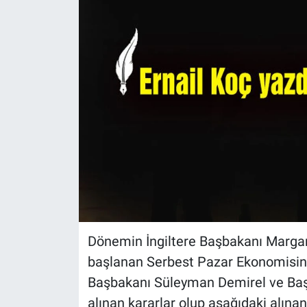
Dönemin İngiltere Başbakanı Marga
başlanan Serbest Pazar Ekonomisin
Başbakanı Süleyman Demirel ve Başb
alınan kararlar olup aşağıdaki alınan