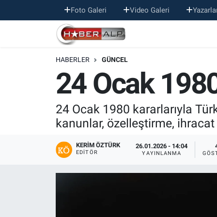
Foto Galeri
Video Galeri
Yazarla
Nöbetçi Eczaneler
HABERLER
GÜNCEL
Hava Durumu
24 Ocak 1980
Trafik Durumu
24 Ocak 1980 kararlarıyla Türk
Süper Lig Puan Durumu ve Fikstür
kanunlar, özelleştirme, ihracat
Tüm Manşetler
KERIM ÖZTÜRK
26.01.2026 - 14:04
EDITÖR
YAYINLANMA
GÖS
Son Dakika Haberleri
Haber Arşivi