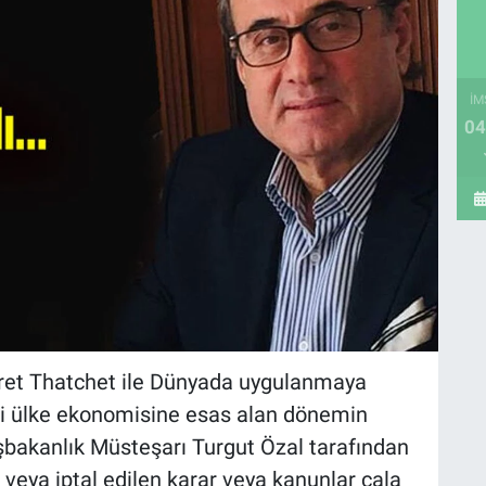
İM
04
ret Thatchet ile Dünyada uygulanmaya
i ülke ekonomisine esas alan dönemin
akanlık Müsteşarı Turgut Özal tarafından
 veya iptal edilen karar veya kanunlar çala