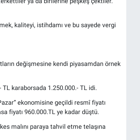
erkettiler ya da birilerine peşkeş çektiler.
mek, kaliteyi, istihdamı ve bu sayede vergi
iyatların değişmesine kendi piyasamdan örnek
 TL karaborsada 1.250.000.- TL idi.
Pazar” ekonomisine geçildi resmî fiyatı
a fiyatı 960.000.TL ye kadar düştü.
kes malını paraya tahvil etme telaşına