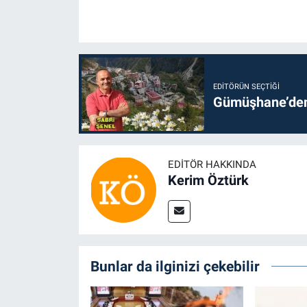
EDITÖRÜN SEÇTIĞI
Gümüşhane’den 
EDITÖR HAKKINDA
Kerim Öztürk
Bunlar da ilginizi çekebilir